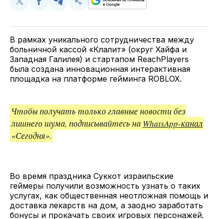
Поделиться
Поделиться
Поделиться
Скопируйте
у
в
в
и
Twitter
Facebook
Telegram
поделитесь
ссылкой
В рамках уникального сотрудничества между
больничной кассой «Клалит» (округ Хайфа и
Западная Галилея) и стартапом ReachPlayers
была создана инновационная интерактивная
площадка на платформе гейминга ROBLOX.
Чтобы получать только главные новости без
лишнего шума, подписывайтесь на
WhatsApp-канал
«Сегодня».
Во время праздника Суккот израильские
геймеры получили возможность узнать о таких
услугах, как общественная неотложная помощь и
доставка лекарств на дом, а заодно заработать
бонусы и прокачать своих игровых персонажей.