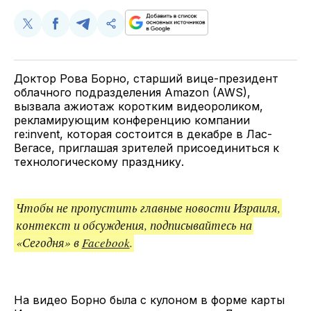
Поделиться
Поделиться
Поделиться
Скопируйте
у
в
в
и
Twitter
Facebook
Telegram
поделитесь
ссылкой
Доктор Рова Борно, старший вице-президент
облачного подразделения Amazon (AWS),
вызвала ажиотаж коротким видеороликом,
рекламирующим конференцию компании
re:invent, которая состоится в декабре в Лас-
Вегасе, приглашая зрителей присоединиться к
технологическому празднику.
Чтобы не пропустить главные новости Израиля,
контекст и обсуждения, подписывайтесь на
«Сегодня» в
Facebook
.
На видео Борно была с кулоном в форме карты