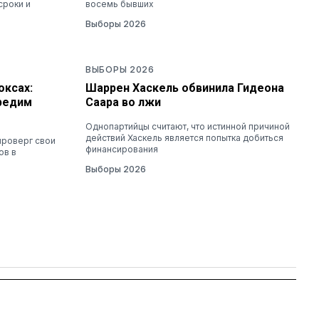
сроки и
восемь бывших
Выборы 2026
ВЫБОРЫ 2026
оксах:
Шаррен Хаскель обвинила Гидеона
аредим
Саара во лжи
Однопартийцы считают, что истинной причиной
действий Хаскель является попытка добиться
проверг свои
финансирования
ов в
Выборы 2026