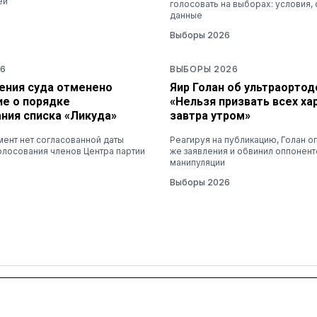
ей
голосовать на выборах: условия, 
данные
Выборы 2026
6
ВЫБОРЫ 2026
ения суда отменено
Яир Голан об ультраортод
ие о порядке
«Нельзя призвать всех х
ния списка «Ликуда»
завтра утром»
ент нет согласованной даты
Реагируя на публикацию, Голан о
олосования членов Центра партии
же заявления и обвинил оппонент
манипуляции
Выборы 2026