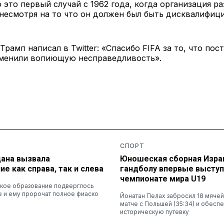
о это первый случай с 1962 года, когда организация р
 несмотря на то что он должен был быть дисквалифиц
рамп написал в Twitter: «Спасибо FIFA за то, что пос
тменили вопиющую несправедливость».
СПОРТ
дана вызвала
Юношеская сборная Изра
е как справа, так и слева
гандболу впервые выступ
чемпионате мира U19
ское образование подверглось
е и ему пророчат полное фиаско
Йонатан Пелах забросил 18 мяче
матче с Польшей (35:34) и обесп
историческую путевку