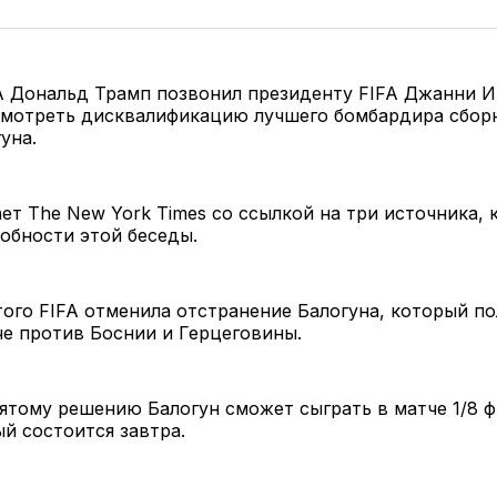
 Дональд Трамп позвонил президенту FIFA Джанни И
смотреть дисквалификацию лучшего бомбардира сбо
гуна.
ет The New York Times со ссылкой на три источника, 
обности этой беседы.
того FIFA отменила отстранение Балогуна, который п
че против Боснии и Герцеговины.
ятому решению Балогун сможет сыграть в матче 1/8 
ый состоится завтра.