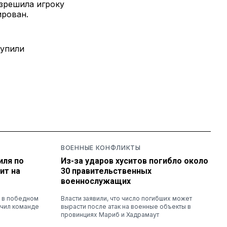
азрешила игроку
ирован.
тупили
ВОЕННЫЕ КОНФЛИКТЫ
иля по
Из-за ударов хуситов погибло около
ит на
30 правительственных
военнослужащих
й в победном
Власти заявили, что число погибших может
ечил команде
вырасти после атак на военные объекты в
провинциях Мариб и Хадрамаут