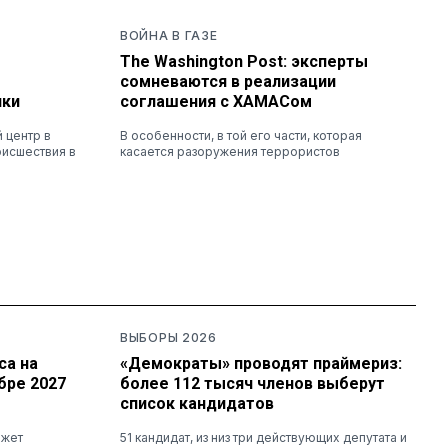
ВОЙНА В ГАЗЕ
The Washington Post: эксперты
сомневаются в реализации
чки
соглашения с ХАМАСом
 центр в
В особенности, в той его части, которая
оисшествия в
касается разоружения террористов
ВЫБОРЫ 2026
са на
«Демократы» проводят праймериз:
бре 2027
более 112 тысяч членов выберут
список кандидатов
ожет
51 кандидат, из низ три действующих депутата и