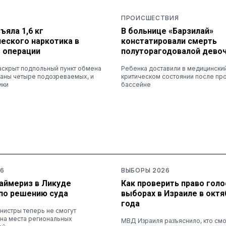
ПРОИСШЕСТВИЯ
ъяла 1,6 кг
В больнице «Барзилай»
еского наркотика в
констатировали смерть
е операции
полуторагодовалой дево
аскрыт подпольный пункт обмена
Ребенка доставили в медицинский
жаны четыре подозреваемых, и
критическом состоянии после пр
ики
бассейне
6
ВЫБОРЫ 2026
раймериз в Ликуде
Как проверить право голо
по решению суда
выборах в Израиле в октя
года
нистры теперь не смогут
 на места региональных
МВД Израиля разъяснило, кто см