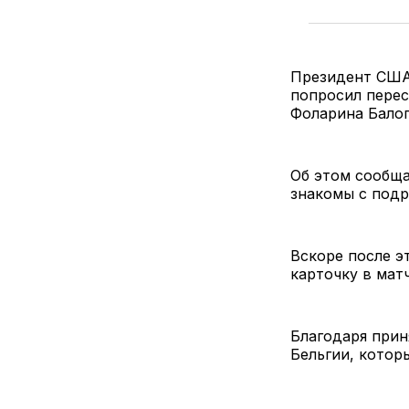
Президент США
попросил пере
Фоларина Бало
Об этом сообща
знакомы с подр
Вскоре после э
карточку в мат
Благодаря прин
Бельгии, котор