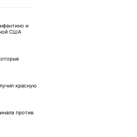
нфантино и
рной США
которые
олучил красную
финала против