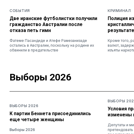
СОБЫТИЯ
КРИМИНАЛ
Две иранские футболистки получили
Полиция из
гражданство Австралии после
кристаллич
отказа петь гимн
результат
Фатеме Пасандиде и Атефе Рамезанизаде
Кроме того, р
остались в Австралии, поскольку на родине их
валют, задер
обвинили в предательстве
изъяты наркот
Выборы 2026
ВЫБОРЫ 202
ВЫБОРЫ 2026
Условия п
К партии Беннета присоединились
изменены 
еще четыре женщины
Депутаты и ми
Выборы 2026
претендовать