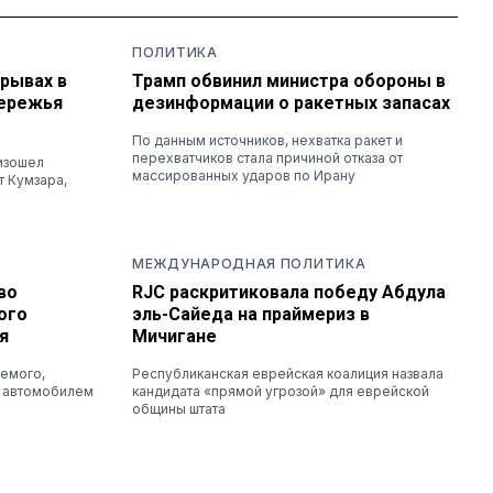
ПОЛИТИКА
зрывах в
Трамп обвинил министра обороны в
бережья
дезинформации о ракетных запасах
По данным источников, нехватка ракет и
перехватчиков стала причиной отказа от
изошел
массированных ударов по Ирану
т Кумзара,
МЕЖДУНАРОДНАЯ ПОЛИТИКА
во
RJC раскритиковала победу Абдула
ого
эль-Сайеда на праймериз в
я
Мичигане
емого,
Республиканская еврейская коалиция назвала
л автомобилем
кандидата «прямой угрозой» для еврейской
общины штата