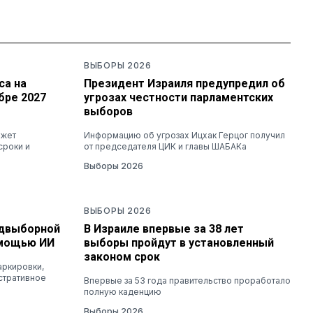
ВЫБОРЫ 2026
са на
Президент Израиля предупредил об
бре 2027
угрозах честности парламентских
выборов
ожет
Информацию об угрозах Ицхак Герцог получил
сроки и
от председателя ЦИК и главы ШАБАКа
Выборы 2026
ВЫБОРЫ 2026
едвыборной
В Израиле впервые за 38 лет
омощью ИИ
выборы пройдут в установленный
законом срок
аркировки,
стративное
Впервые за 53 года правительство проработало
полную каденцию
Выборы 2026