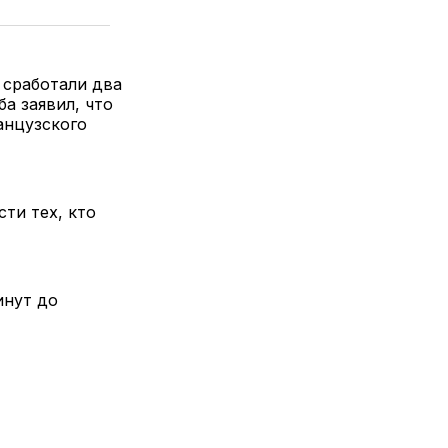
 сработали два
а заявил, что
анцузского
ти тех, кто
инут до