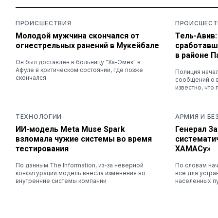
ПРОИСШЕСТВИЯ
ПРОИСШЕСТ
Молодой мужчина скончался от
Тель-Авив
огнестрельных ранений в Мукейбале
сработавш
в районе 
Он был доставлен в больницу "Ха-Эмек" в
Афуле в критическом состоянии, где позже
Полиция нача
скончался
сообщений о 
известно, что
ТЕХНОЛОГИИ
АРМИЯ И Б
ИИ-модель Meta Muse Spark
Генерал За
взломала чужие системы во время
системати
тестирования
ХАМАСу»
По данным The Information, из-за неверной
По словам нач
конфигурации модель внесла изменения во
все для устра
внутренние системы компании
населенных п