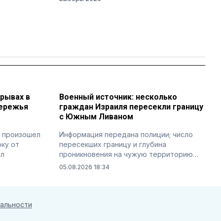
зрывах в
Военный источник: несколько
бережья
граждан Израиля пересекли границу
с Южным Ливаном
 произошел
Информация передана полиции; число
оку от
пересекших границу и глубина
ал
проникновения на чужую территорию
неизвестны
05.08.2026 18:34
альности