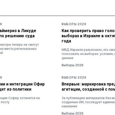
6
ВЫБОРЫ 2026
раймериз в Ликуде
Как проверить право голо
по решению суда
выборах в Израиле в октя
года
нистры теперь не смогут
 на места региональных
МВД Израиля разъяснило, кто см
ей
голосовать на выборах: условия, 
данные
Выборы 2026
6
ВЫБОРЫ 2026
ии и интеграции Офир
Впервые: маркировка пр
ит из политики
агитации, созданной с п
нции Софер останется на
За публикацию материалов без м
 посту
созданных ИИ, последует админи
наказание
Выборы 2026