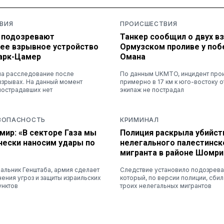
ВИЯ
ПРОИСШЕСТВИЯ
: подозревают
Танкер сообщил о двух в
ее взрывное устройство
Ормузском проливе у по
Парк-Цамер
Омана
ла расследование после
По данным UKMTO, инцидент про
взрывах. На данный момент
примерно в 17 км к юго-востоку о
 пострадавших нет
экипаж не пострадал
ЕЗОПАСНОСТЬ
КРИМИНАЛ
мир: «В секторе Газа мы
Полиция раскрыла убийст
чески наносим удары по
нелегального палестинск
мигранта в районе Шомри
альник Генштаба, армия сделает
Следствие установило подозрева
нения угроз и защиты израильских
который, по версии полиции, сби
унктов
троих нелегальных мигрантов