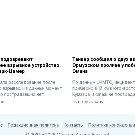
: подозревают
Танкер сообщил о двух в
ее взрывное устройство
Ормузском проливе у по
Парк-Цамер
Омана
ала расследование после
По данным UKMTO, инцидент
 взрывах. На данный момент
примерно в 17 км к юго-вост
то пострадавших нет
Кумзара, экипаж не пострад
:16
06.08.2026 04:15
те
Редакционная политика
Контакты
Политика конфиденци
© 2024 - 2026 "Сегодня"
segodnya.co.il