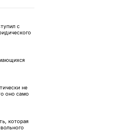
тупил с
ридического
имающихся
тически не
то оно само
ть, которая
звольного