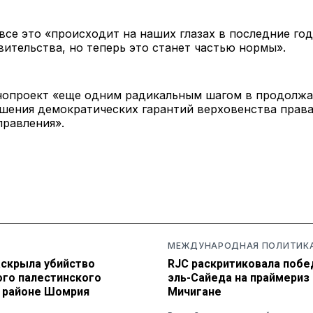
 все это
«происходит на наших глазах в последние го
вительства, но теперь это станет частью нормы».
онопроект «еще одним радикальным шагом в продолж
шения демократических гарантий верховенства права
равления».
МЕЖДУНАРОДНАЯ ПОЛИТИК
аскрыла убийство
RJC раскритиковала побе
ого палестинского
эль-Сайеда на праймериз 
в районе Шомрия
Мичигане