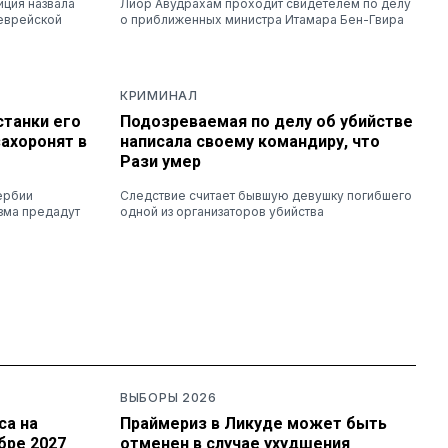
иция назвала
Лиор Авудрахам проходит свидетелем по делу
 еврейской
о приближенных министра Итамара Бен-Гвира
КРИМИНАЛ
станки его
Подозреваемая по делу об убийстве
ахоронят в
написала своему командиру, что
Рази умер
ербии
Следствие считает бывшую девушку погибшего
зма предадут
одной из организаторов убийства
ВЫБОРЫ 2026
са на
Праймериз в Ликуде может быть
бре 2027
отменен в случае ухудшения