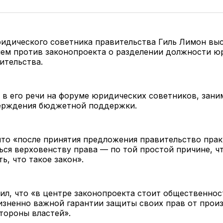
идического советника правительства Гиль Лимон выс
ем против законопроекта о разделении должности ю
ительства.
 в его речи на форуме юридических советников, зан
ерждения бюджетной поддержки.
что «после принятия предложения правительство прак
ься верховенству права — по той простой причине, ч
ь, что такое закон».
ил, что «в центре законопроекта стоит общественнос
изненно важной гарантии защиты своих прав от прои
тороны властей».