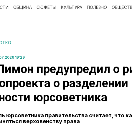
ОСТИ
ОБЩИНА
СЮЖЕТЫ
КУЛЬТУРА
ПОЛЕЗНО
ОБЩЕСТ
РОТКО
7.2026 19:29
Лимон предупредил о р
опроекта о разделении
ности юрсоветника
ь юрсоветника правительства считает, что к
иняться верховенству права