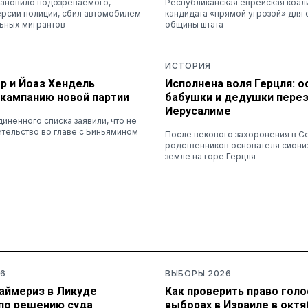
тановило подозреваемого,
Республиканская еврейская коал
ерсии полиции, сбил автомобилем
кандидата «прямой угрозой» для
льных мигрантов
общины штата
ИСТОРИЯ
р и Йоаз Хендель
Исполнена воля Герцля: о
 кампанию новой партии
бабушки и дедушки перез
Иерусалиме
ненного списка заявили, что не
ительство во главе с Биньямином
После векового захоронения в С
родственников основателя сиони
земле на горе Герцля
6
ВЫБОРЫ 2026
раймериз в Ликуде
Как проверить право голо
по решению суда
выборах в Израиле в октя