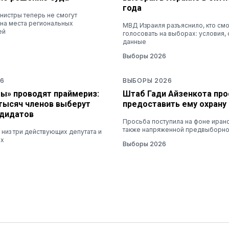
года
нистры теперь не смогут
 на места региональных
МВД Израиля разъяснило, кто см
ей
голосовать на выборах: условия, 
данные
Выборы 2026
6
ВЫБОРЫ 2026
ы» проводят праймериз:
Штаб Гади Айзенкота пр
 тысяч членов выберут
предоставить ему охрану
ндидатов
Просьба поступила на фоне иранск
также напряженной предвыборно
з низ три действующих депутата и
их
Выборы 2026