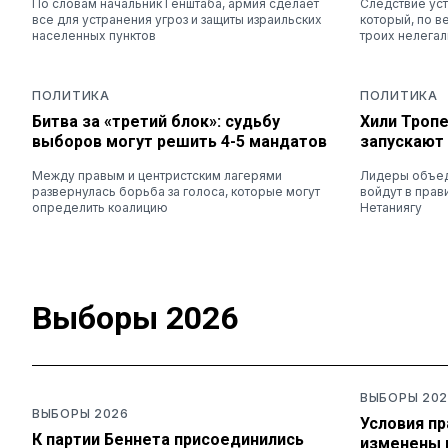
По словам начальник Генштаба, армия сделает
Следствие ус
все для устранения угроз и защиты израильских
который, по в
населенных пунктов
троих нелега
ПОЛИТИКА
ПОЛИТИКА
Битва за «третий блок»: судьбу
Хили Тропе
выборов могут решить 4-5 мандатов
запускают
Между правым и центристским лагерями
Лидеры объеди
развернулась борьба за голоса, которые могут
войдут в прав
определить коалицию
Нетаниягу
Выборы 2026
ВЫБОРЫ 202
ВЫБОРЫ 2026
Условия п
К партии Беннета присоединились
изменены 