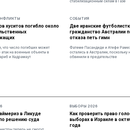
стабилизационным силам в Газе
ОНФЛИКТЫ
СОБЫТИЯ
ов хуситов погибло около
Две иранские футболистк
ельственных
гражданство Австралии п
ужащих
отказа петь гимн
и, что число погибших может
Фатеме Пасандиде и Атефе Раме
 атак на военные объекты в
остались в Австралии, поскольку 
ариб и Хадрамаут
обвинили в предательстве
6
ВЫБОРЫ 2026
раймериз в Ликуде
Как проверить право голо
по решению суда
выборах в Израиле в октя
года
нистры теперь не смогут