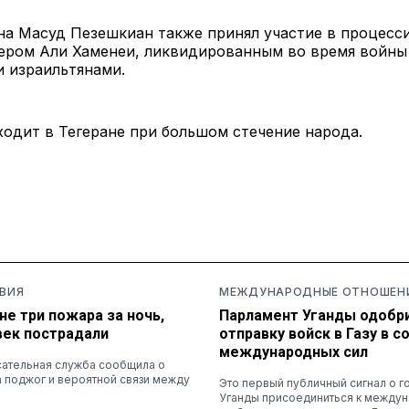
а Масуд Пезешкиан также принял участие в процесс
ером Али Хаменеи, ликвидированным во время войны
и израильтянами.
одит в Тегеране при большом стечение народа.
ВИЯ
МЕЖДУНАРОДНЫЕ ОТНОШЕН
не три пожара за ночь,
Парламент Уганды одобр
век пострадали
отправку войск в Газу в с
международных сил
ательная служба сообщила о
 поджог и вероятной связи между
Это первый публичный сигнал о г
Уганды присоединиться к между