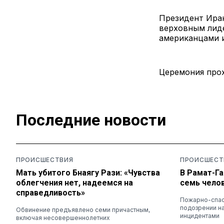
Президент Иран
верховным лид
американцами 
Церемония прох
Последние новости
ПРОИСШЕСТВИЯ
ПРОИСШЕСТ
Мать убитого Бнаягу Рази: «Чувства
В Рамат-Га
облегчения нет, надеемся на
семь чело
справедливость»
Пожарно-спас
подозрении на
Обвинение предъявлено семи причастным,
инцидентами
включая несовершеннолетних