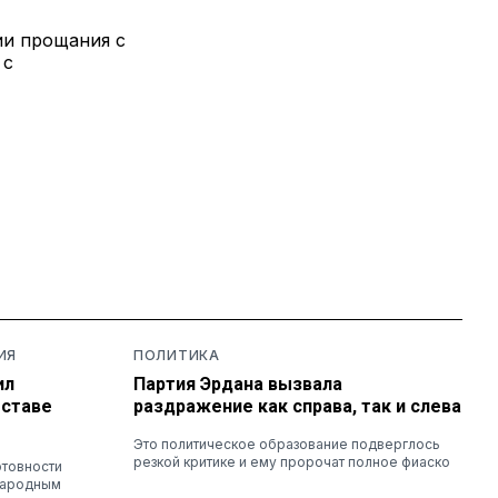
ии прощания с
 с
ИЯ
ПОЛИТИКА
ил
Партия Эрдана вызвала
оставе
раздражение как справа, так и слева
Это политическое образование подверглось
резкой критике и ему пророчат полное фиаско
отовности
народным