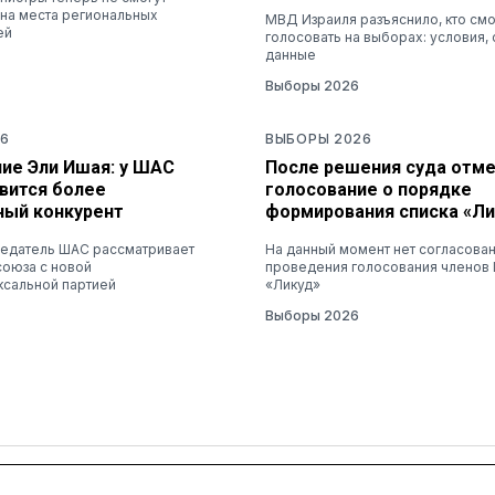
 на места региональных
МВД Израиля разъяснило, кто см
ей
голосовать на выборах: условия, 
данные
Выборы 2026
6
ВЫБОРЫ 2026
ие Эли Ишая: у ШАС
После решения суда отм
вится более
голосование о порядке
ный конкурент
формирования списка «Ли
едатель ШАС рассматривает
На данный момент нет согласова
союза с новой
проведения голосования членов 
ксальной партией
«Ликуд»
Выборы 2026