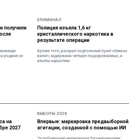
КРИМИНАЛ
и получили
Полиция изъяла 1,6 кг
осле
кристаллического наркотика в
результате операции
занизаде
Кроме того, раскрыт подпольный пункт обмена
на родине их
валют, задержаны четыре подозреваемых, и
изъяты наркотики
ВЫБОРЫ 2026
са на
Впервые: маркировка предвыборной
бре 2027
агитации, созданной с помощью ИИ
За публикацию материалов без маркировки,