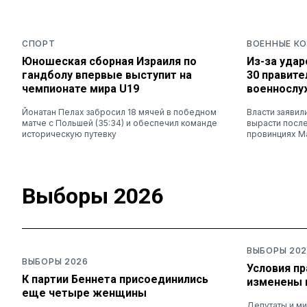
СПОРТ
ВОЕННЫЕ К
Юношеская сборная Израиля по
Из-за удар
гандболу впервые выступит на
30 правит
чемпионате мира U19
военносл
Йонатан Пелах забросил 18 мячей в победном
Власти заявил
матче с Польшей (35:34) и обеспечил команде
вырасти после
историческую путевку
провинциях М
Выборы 2026
ВЫБОРЫ 202
ВЫБОРЫ 2026
Условия п
К партии Беннета присоединились
изменены 
еще четыре женщины
Депутаты и ми