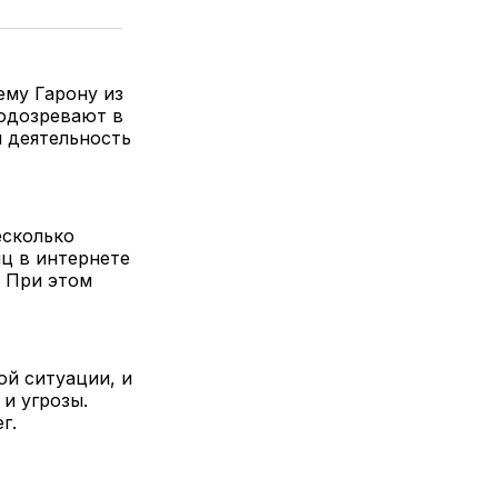
ему Гарону из
подозревают в
я деятельность
есколько
иц в интернете
. При этом
й ситуации, и
и угрозы.
г.