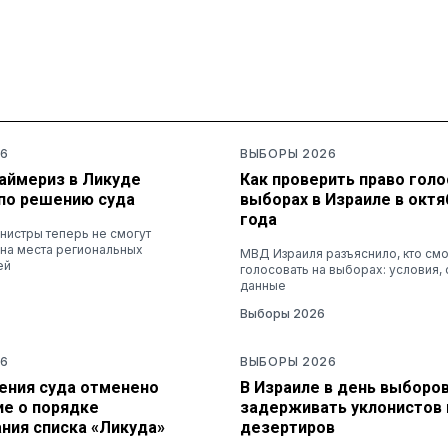
6
ВЫБОРЫ 2026
раймериз в Ликуде
Как проверить право голо
по решению суда
выборах в Израиле в октя
года
нистры теперь не смогут
 на места региональных
МВД Израиля разъяснило, кто см
ей
голосовать на выборах: условия, 
данные
Выборы 2026
6
ВЫБОРЫ 2026
ения суда отменено
В Израиле в день выборов
ие о порядке
задерживать уклонистов 
ния списка «Ликуда»
дезертиров