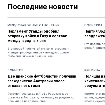
Последние новости
МЕЖДУНАРОДНЫЕ ОТНОШЕНИЯ
ПОЛИТИКА
Парламент Уганды одобрил
Партия Эр
отправку войск в Газу в составе
раздражени
международных сил
Это политиче
резкой критик
Это первый публичный сигнал о готовности
Уганды присоединиться к международным
стабилизационным силам в Газе
СОБЫТИЯ
КРИМИНАЛ
Две иранские футболистки получили
Полиция из
гражданство Австралии после
кристаллич
отказа петь гимн
результат
Фатеме Пасандиде и Атефе Рамезанизаде
Кроме того, р
остались в Австралии, поскольку на родине их
валют, задер
обвинили в предательстве
изъяты наркот