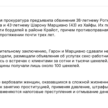
я прокуратура предъявила обвинения 38-летнему Рот
 и 43-летнему Шарону Марциано (43) из Хайфы. Их 
ти борделей в районе Крайот, причем противоправна
протяжении почти трех лет.
ительному заключению, Гарон и Марциано сдавали н
рдели, размещали объявления об услугах секс-работн
сь о встречах с клиентами за сотни и тысячи шекелей
ины получали лишь около 100 шекелей.
 вербовали женщин, оказавшихся в сложной жизненно
к занятию проституцией, применяя давление, штрафы 
 вменяются налоговые преступления и отмывание дене