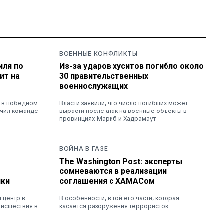
ВОЕННЫЕ КОНФЛИКТЫ
иля по
Из-за ударов хуситов погибло около
ит на
30 правительственных
военнослужащих
й в победном
Власти заявили, что число погибших может
ечил команде
вырасти после атак на военные объекты в
провинциях Мариб и Хадрамаут
ВОЙНА В ГАЗЕ
The Washington Post: эксперты
сомневаются в реализации
чки
соглашения с ХАМАСом
 центр в
В особенности, в той его части, которая
оисшествия в
касается разоружения террористов