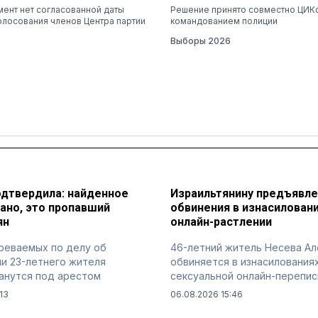
ент нет согласованной даты
Решение принято совместно ЦИК
олосования членов Центра партии
командованием полиции
Выборы 2026
одтвердила: найденное
Израильтянину предъявл
ано, это пропавший
обвинения в изнасиловани
ян
онлайн-растлении
реваемых по делу об
46-летний житель Несева Ал
и 23-летнего жителя
обвиняется в изнасилования
анутся под арестом
сексуальной онлайн-перепис
13
06.08.2026 15:46