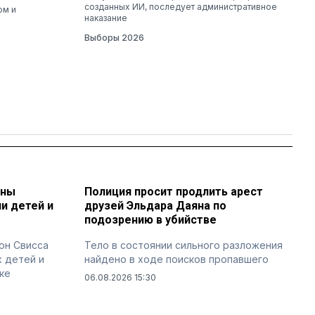
созданных ИИ, последует административное
ом и
наказание
Выборы 2026
ены
Полиция просит продлить арест
и детей и
друзей Эльдара Даяна по
подозрению в убийстве
он Свисса
Тело в состоянии сильного разложения
х детей и
найдено в ходе поисков пропавшего
ке
06.08.2026 15:30