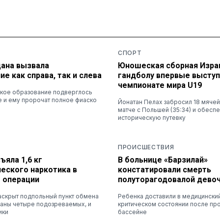
СПОРТ
дана вызвала
Юношеская сборная Изра
е как справа, так и слева
гандболу впервые выступ
чемпионате мира U19
ское образование подверглось
е и ему пророчат полное фиаско
Йонатан Пелах забросил 18 мяче
матче с Польшей (35:34) и обесп
историческую путевку
ПРОИСШЕСТВИЯ
ъяла 1,6 кг
В больнице «Барзилай»
еского наркотика в
констатировали смерть
е операции
полуторагодовалой дево
аскрыт подпольный пункт обмена
Ребенка доставили в медицинский
жаны четыре подозреваемых, и
критическом состоянии после пр
ики
бассейне