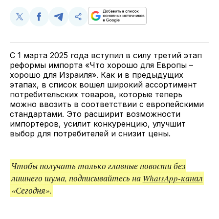
Поделиться
Поделиться
Поделиться
Скопируйте
у
в
в
и
Twitter
Facebook
Telegram
поделитесь
ссылкой
С 1 марта 2025 года вступил в силу третий этап
реформы импорта «Что хорошо для Европы –
хорошо для Израиля». Как и в предыдущих
этапах, в список вошел широкий ассортимент
потребительских товаров, которые теперь
можно ввозить в соответствии с европейскими
стандартами. Это расширит возможности
импортеров, усилит конкуренцию, улучшит
выбор для потребителей и снизит цены.
Чтобы получать только главные новости без
лишнего шума, подписывайтесь на
WhatsApp-канал
«Сегодня».