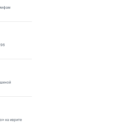
 мифам
196
ишиной
о» на иврите