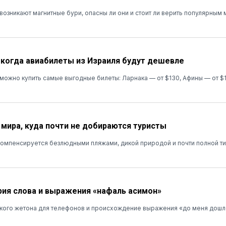
 возникают магнитные бури, опасны ли они и стоит ли верить популярным
: когда авиабилеты из Израиля будут дешевле
я можно купить самые выгодные билеты: Ларнака — от $130, Афины — от $
 мира, куда почти не добираются туристы
омпенсируется безлюдными пляжами, дикой природой и почти полной т
рия слова и выражения «нафаль асимон»
кого жетона для телефонов и происхождение выражения «до меня дошл