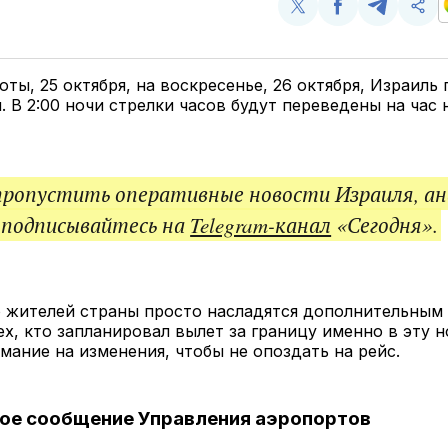
Поделиться
Поделиться
Поделит
Ско
у
в
в
и
Twitter
Facebook
Telegram
под
ссы
боты, 25 октября, на воскресенье, 26 октября, Израиль
. В 2:00 ночи стрелки часов будут переведены на час 
пропустить оперативные новости Израиля, ан
 подписывайтесь на
Telegram-канал
«Сегодня».
 жителей страны просто насладятся дополнительным 
ех, кто запланировал вылет за границу именно в эту н
мание на изменения, чтобы не опоздать на рейс.
ое сообщение Управления аэропортов