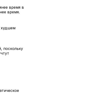
мнее время в
нее время.
в худшем
й, поскольку
учтут
матическое