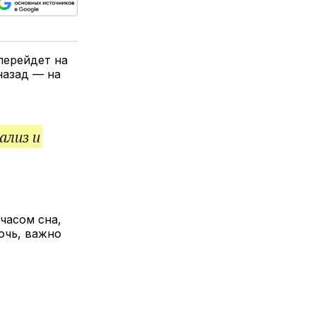
ься
пируйте
елитесь
лкой
 перейдет на
назад — на
ализ и
часом сна,
очь, важно