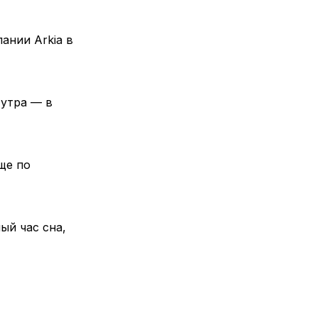
ании Arkia в
 утра — в
ще по
ый час сна,