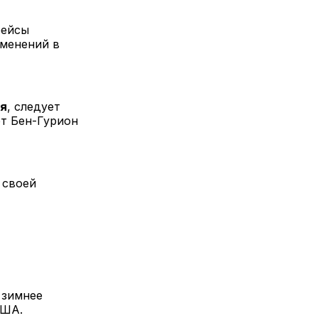
рейсы
зменений в
мя
, следует
рт Бен-Гурион
 своей
 зимнее
США.