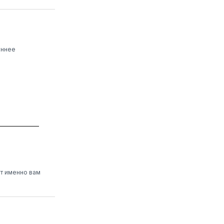
иннее
ет именно вам