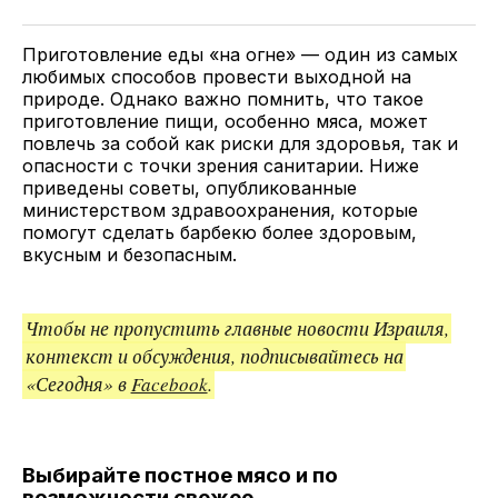
Twitter
Facebook
Telegram
поделитесь
ссылкой
Приготовление еды «на огне» — один из самых
любимых способов провести выходной на
природе. Однако важно помнить, что такое
приготовление пищи, особенно мяса, может
повлечь за собой как риски для здоровья, так и
опасности с точки зрения санитарии. Ниже
приведены советы, опубликованные
министерством здравоохранения, которые
помогут сделать барбекю более здоровым,
вкусным и безопасным.
Чтобы не пропустить главные новости Израиля,
контекст и обсуждения, подписывайтесь на
«Сегодня» в
Facebook
.
Выбирайте постное мясо и по
возможности свежее