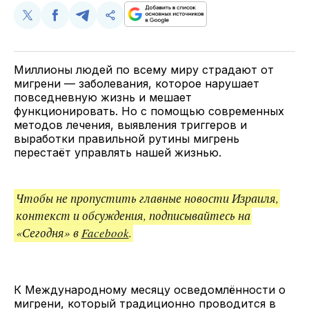
Поделиться
Поделиться
Поделиться
Скопируйте
у
в
в
и
Twitter
Facebook
Telegram
поделитесь
ссылкой
Миллионы людей по всему миру страдают от
мигрени — заболевания, которое нарушает
повседневную жизнь и мешает
функционировать. Но с помощью современных
методов лечения, выявления триггеров и
выработки правильной рутины мигрень
перестаёт управлять нашей жизнью.
Чтобы не пропустить главные новости Израиля,
контекст и обсуждения, подписывайтесь на
«Сегодня» в
Facebook
.
К Международному месяцу осведомлённости о
мигрени, который традиционно проводится в