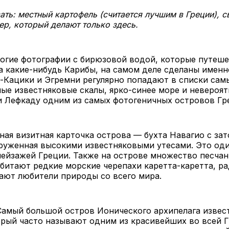
ать: местный картофель (считается лучшим в Греции), с
ер, который делают только здесь.
огие фотографии с бирюзовой водой, которые путеш
 какие-нибудь Карибы, на самом деле сделаны именно
-Кацики и Эгремни регулярно попадают в списки сам
лые известняковые скалы, ярко-синее море и невероя
и Лефкаду одним из самых фотогеничных островов Гр
ная визитная карточка острова — бухта Навагио с за
руженная высокими известняковыми утесами. Это оди
ейзажей Греции. Также на острове множество песчан
обитают редкие морские черепахи каретта-каретта, р
ают любители природы со всего мира.
Самый большой остров Ионического архипелага извес
рый часто называют одним из красивейших во всей Г