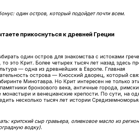
бонус: один остров, который подойдет почти всем.
чтаете прикоснуться к древней Греции
ыбирать один остров для знакомства с истоками греч
 то это Крит. Более четырех тысяч лет назад здесь п
льтура — одна из древнейших в Европе. Главная
ательность острова — Кносский дворец, который свя
абиринте Минотавра. Но Крит интересен не только эт
памятники бронзового века, античные города, римски
 монастыри и венецианские крепости. По сути, на о
едить несколько тысяч лет истории Средиземноморья
ать: критский сыр гравьера, оливковое масло из регион
оградную водку).