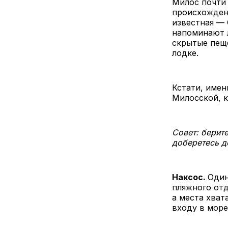
Милос почти 
происхождени
известная — 
напоминают л
скрытые пеще
лодке.
Кстати, имен
Милосской, к
Совет: берит
доберетесь д
Наксос.
Один
пляжного отд
а места хват
входу в море