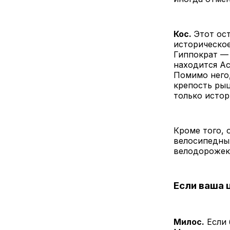
Кос.
Этот ост
историческое
Гиппократ —
находится А
Помимо него,
крепость рыц
только истор
Кроме того, 
велосипедных
велодорожек
Если ваша 
Милос.
Если 