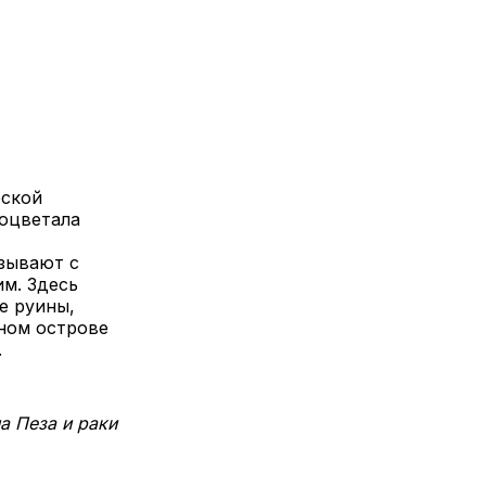
еской
роцветала
зывают с
им. Здесь
е руины,
дном острове
.
а Пеза и раки