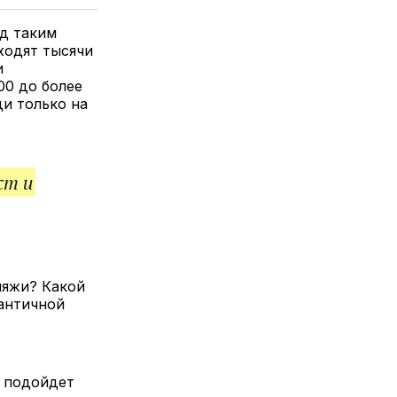
елитесь
лкой
ед таким
ходят тысячи
и
00 до более
ди только на
ст и
ляжи? Какой
 античной
в подойдет