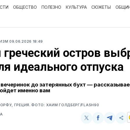
ОСТИ
ОБЩЕСТВО
ПОЛЕЗНО
КУЛЬТУРА
СЮЖЕТЫ
ОБЩИ
РИЗМ
09.06.2026 18:49
 греческий остров выб
ля идеального отпуска
вечеринок до затерянных бухт — рассказывае
ойдет именно вам
ОРФУ, ГРЕЦИЯ. ФОТО: ХАИМ ГОЛДБЕРГ/FLASH90
ВА
Поделиться
Поделиться
Поделит
Ско
у
в
в
и