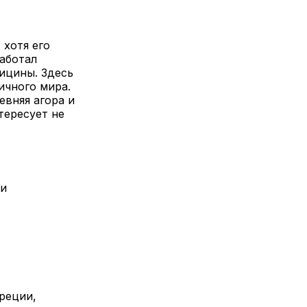
 хотя его
аботал
ицины. Здесь
ичного мира.
евняя агора и
тересует не
ти
реции,