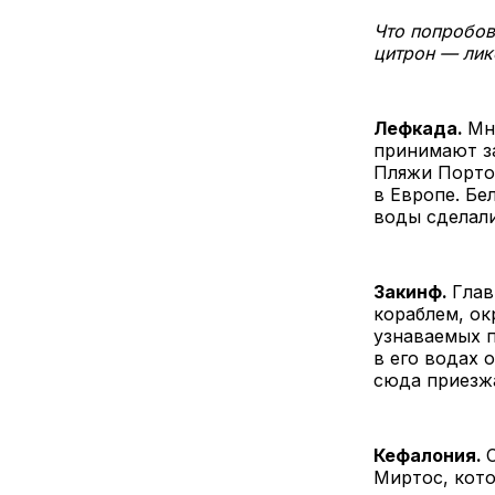
Что попробов
цитрон — лик
Лефкада.
Мн
принимают за
Пляжи Порто
в Европе. Бе
воды сделал
Закинф.
Глав
кораблем, ок
узнаваемых п
в его водах 
сюда приезж
Кефалония.
Миртос, кото