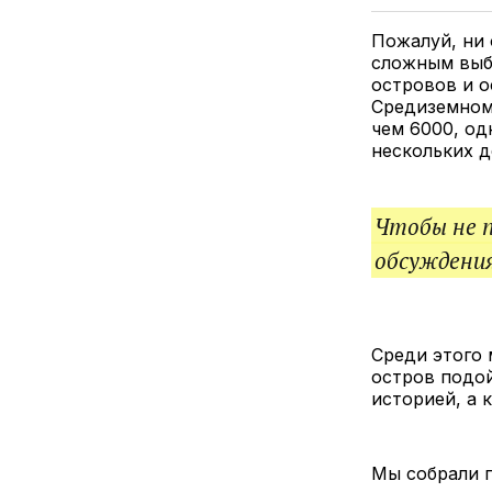
Пожалуй, ни 
сложным выбо
островов и о
Средиземному
чем 6000, од
нескольких д
Чтобы не 
обсуждения
Среди этого 
остров подой
историей, а 
Мы собрали г