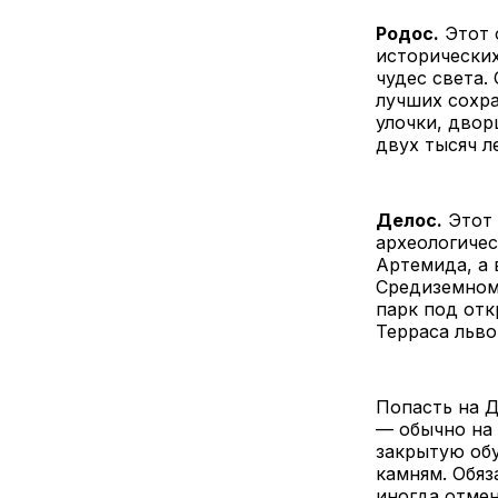
Родос.
Этот 
исторических
чудес света.
лучших сохра
улочки, двор
двух тысяч л
Делос.
Этот 
археологичес
Артемида, а
Средиземномо
парк под отк
Терраса льво
Попасть на Д
— обычно на 
закрытую обу
камням. Обяз
иногда отме