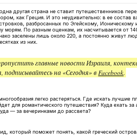
Twitter
Facebook
Telegram
под
ссы
одна другая страна не ставит путешественников пер
ром, как Греция. И это неудивительно: в ее состав в
стровков, разбросанных по Эгейскому, Ионическому 
 морям. По разным оценкам, их насчитывается от 14
нако заселены лишь около 220, а постоянно живут лю
есятках из них.
пропустить главные новости Израиля, контек
, подписывайтесь на «Сегодня» в
Facebook
.
многообразия легко растеряться. Где искать лучшие п
дет для романтического путешествия? Куда ехать за
куда — за вечеринками до рассвета?
ид, который поможет понять, какой греческий остро