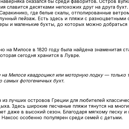
наверняка оказался бы среди фаворитов. Остров вулк
я славится десятками непохожих друг на друга бухт.
Саракинико, где белые скалы, отполированные ветро
унный пейзаж. Есть здесь и пляжи с разноцветными 
ры и маленькие бухты, до которых можно добраться 
но на Милосе в 1820 году была найдена знаменитая с
оторая сегодня хранится в Лувре.
е на Милосе квадроцикл или моторную лодку — только 
о самых фотогеничных бухт.
 из лучших островов Греции для любителей классиче
ыха. Здесь широкие песчаные пляжи тянутся на многи
ает даже в высокий сезон. Благодаря мягкому песку и
 Наксос особенно популярен среди семей с детьми.