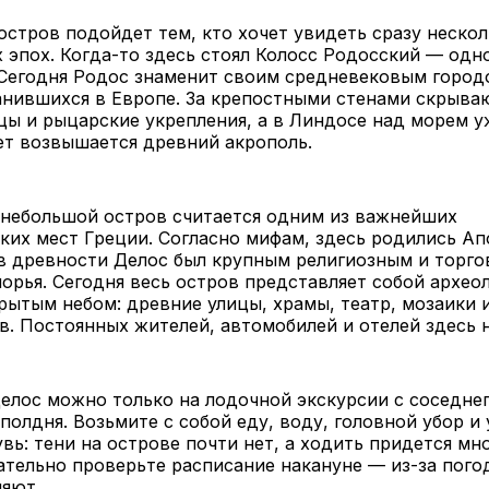
остров подойдет тем, кто хочет увидеть сразу неско
 эпох. Когда-то здесь стоял Колосс Родосский — одн
 Сегодня Родос знаменит своим средневековым город
нившихся в Европе. За крепостными стенами скрываю
цы и рыцарские укрепления, а в Линдосе над морем у
ет возвышается древний акрополь.
небольшой остров считается одним из важнейших
ких мест Греции. Согласно мифам, здесь родились Ап
 в древности Делос был крупным религиозным и торг
рья. Сегодня весь остров представляет собой архео
рытым небом: древние улицы, храмы, театр, мозаики 
в. Постоянных жителей, автомобилей и отелей здесь н
елос можно только на лодочной экскурсии с соседне
полдня. Возьмите с собой еду, воду, головной убор и
вь: тени на острове почти нет, а ходить придется мн
ательно проверьте расписание накануне — из-за пого
няют.