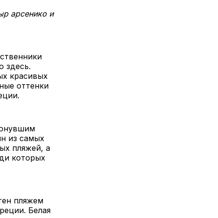
ыр арсенико и
ественники
 здесь.
ых красивых
тные оттенки
еции.
тонувшим
н из самых
ых пляжей, а
ади которых
тен пляжем
реции. Белая