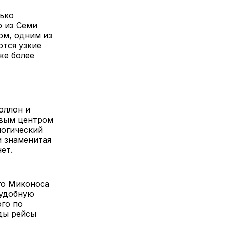
лько
о из Семи
ом, одним из
тся узкие
же более
оллон и
овым центром
логический
и знаменитая
ет.
го Миконоса
 удобную
ого по
ды рейсы