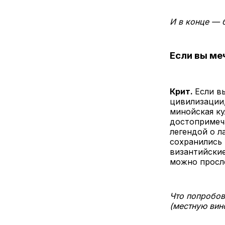
И в конце — 
Если вы ме
Крит.
Если в
цивилизации,
минойская ку
достопримеч
легендой о л
сохранились 
византийские
можно просл
Что попробов
(местную вин