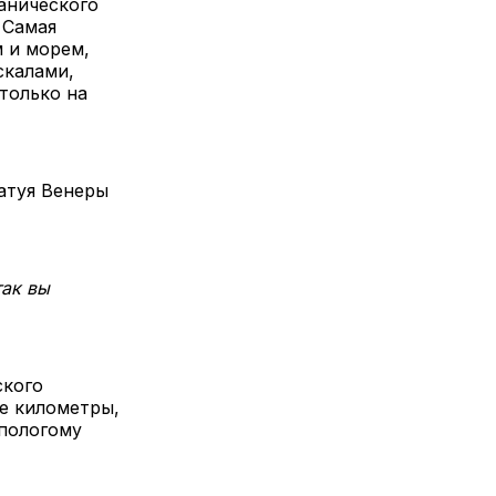
анического
 Самая
м и морем,
скалами,
только на
татуя Венеры
так вы
ского
е километры,
 пологому