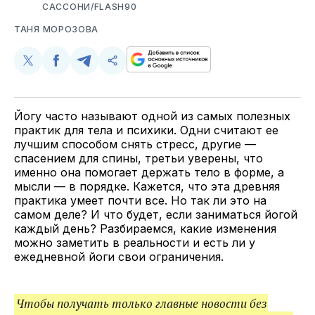
САССОНИ/FLASH90
ТАНЯ МОРОЗОВА
Поделиться
Поделиться
Поделиться
Скопируйте
у
в
в
и
Twitter
Facebook
Telegram
поделитесь
ссылкой
Йогу часто называют одной из самых полезных
практик для тела и психики. Одни считают ее
лучшим способом снять стресс, другие —
спасением для спины, третьи уверены, что
именно она помогает держать тело в форме, а
мысли — в порядке. Кажется, что эта древняя
практика умеет почти все. Но так ли это на
самом деле? И что будет, если заниматься йогой
каждый день? Разбираемся, какие изменения
можно заметить в реальности и есть ли у
ежедневной йоги свои ограничения.
Чтобы получать только главные новости без