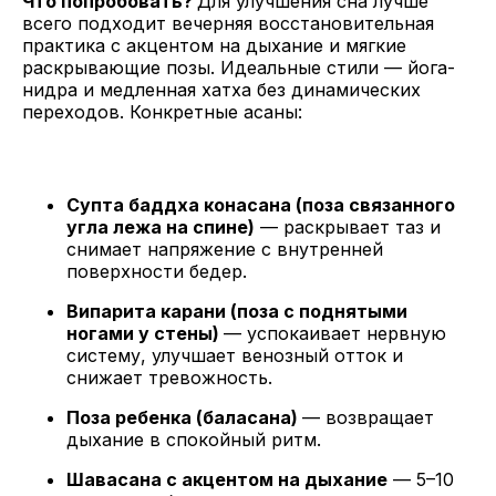
Что попробовать?
Для улучшения сна лучше
всего подходит вечерняя восстановительная
практика с акцентом на дыхание и мягкие
раскрывающие позы. Идеальные стили — йога-
нидра и медленная хатха без динамических
переходов. Конкретные асаны:
Супта баддха конасана (поза связанного
угла лежа на спине)
— раскрывает таз и
снимает напряжение с внутренней
поверхности бедер.
Випарита карани (поза с поднятыми
ногами у стены)
— успокаивает нервную
систему, улучшает венозный отток и
снижает тревожность.
Поза ребенка (баласана)
— возвращает
дыхание в спокойный ритм.
Шавасана с акцентом на дыхание
— 5–10