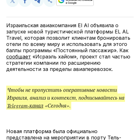
Поделиться
Поделиться
Поделиться
Скопируйте
у
в
в
и
Twitter
Facebook
Telegram
поделитесь
ссылкой
Израильская авиакомпания El Al объявила о
запуске новой туристической платформы EL AL
Travel, которая позволит клиентам бронировать
отели по всему миру и использовать для этого
баллы программы «Постоянный пассажир». Как
сообщает
«Исраэль хайом», проект стал частью
стратегии компании по расширению
деятельности за пределы авиаперевозок.
Чтобы не пропустить оперативные новости
Израиля, анализ и контекст, подписывайтесь на
Telegram-канал
«Сегодня».
Новая платформа была официально
представлена на мероприятии в порту Тель-