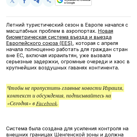
Поделиться
Поделиться
Поделиться
Скопируйте
у
в
в
и
Twitter
Facebook
Telegram
поделитесь
ссылкой
Летний туристический сезон в Европе начался с
масштабных проблем в аэропортах.
Новая
биометрическая система въезда и выезда
Европейского союза (EES)
, которая с апреля
начала полноценно работать для граждан стран
вне ЕС, включая израильтян, уже вызвала
серьезные задержки, огромные очереди и хаос в
крупнейших воздушных гаванях континента.
Чтобы не пропустить главные новости Израиля,
контекст и обсуждения, подписывайтесь на
«Сегодня» в
Facebook
.
Система была создана для усиления контроля на
внешних границах Шенгенской зоны и должна