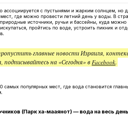
Twitter
Facebook
Telegram
под
ссы
о ассоциируется с пустынями и жарким солнцем, но 
 мест, где можно провести летний день у воды. В стр
природные источники, ручьи и бассейны, куда можно
 искупаться, пройтись по воде, устроить пикник и отд
в.
пропустить главные новости Израиля, контек
, подписывайтесь на «Сегодня» в
Facebook
.
0 самых популярных мест, где вода становится главн
.
очников (Парк ха-мааянот) — вода на весь ден