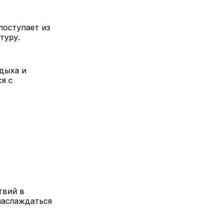
поступает из
туру.
дыха и
я с
твий в
наслаждаться