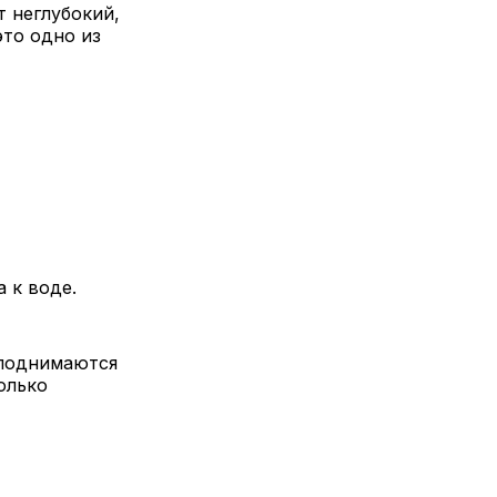
 неглубокий,
это одно из
 к воде.
 поднимаются
олько