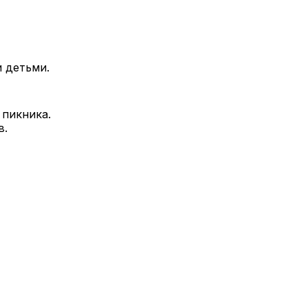
и детьми.
 пикника.
в.