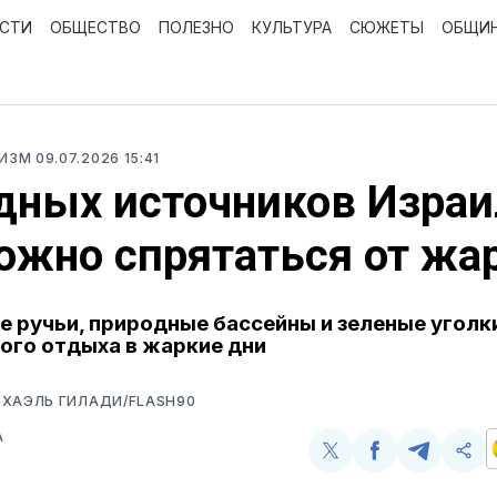
ОСТИ
ОБЩЕСТВО
ПОЛЕЗНО
КУЛЬТУРА
СЮЖЕТЫ
ОБЩИ
РИЗМ
09.07.2026 15:41
дных источников Израи
ожно спрятаться от жа
 ручьи, природные бассейны и зеленые уголк
ого отдыха в жаркие дни
ИХАЭЛЬ ГИЛАДИ/FLASH90
А
Поделиться
Поделиться
Поделит
Ско
у
в
в
и