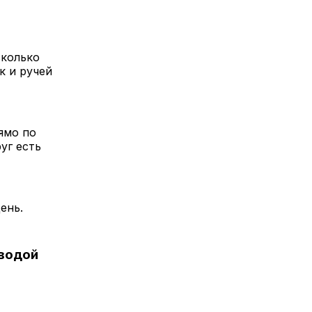
сколько
к и ручей
ямо по
уг есть
ень.
 водой