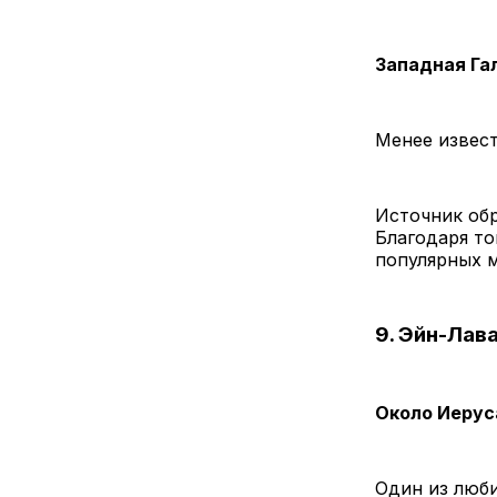
Западная Га
Менее извест
Источник обр
Благодаря то
популярных м
9. Эйн-Лав
Около Иеру
Один из люб