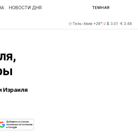
НА
НОВОСТИ ДНЯ
ТЕМНАЯ
Тель-Авив +28°
$ 3.01 · € 3.48
ля,
ры
и Израиля
ься
пируйте