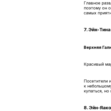
Главное разв
поэтому он о
самых приятн
7. Эйн-Тин
Верхняя Гал
Красивый мар
Посетители и
к небольшому
купаться, но
8. Эйн-Яак