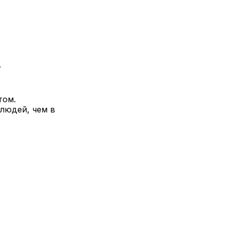
.
том.
 людей, чем в