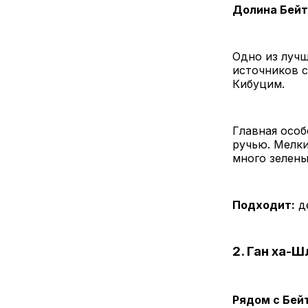
Долина Бей
Одно из лучш
источников 
Кибуцим.
Главная особ
ручью. Мелки
много зелены
Подходит:
де
2. Ган ха-
Рядом с Бей