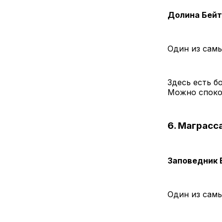
Долина Бей
Один из самы
Здесь есть б
Можно споко
6. Маграсс
Заповедник 
Один из сам