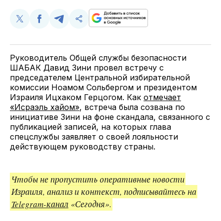
Поделиться
Поделиться
Поделиться
Скопируйте
у
в
в
и
Twitter
Facebook
Telegram
поделитесь
ссылкой
Руководитель Общей службы безопасности
ШАБАК Давид Зини провел встречу с
председателем Центральной избирательной
комиссии Ноамом Сольбергом и президентом
Израиля Ицхаком Герцогом. Как
отмечает
«Исраэль хайом»
, встреча была созвана по
инициативе Зини на фоне скандала, связанного с
публикацией записей, на которых глава
спецслужбы заявляет о своей лояльности
действующем руководству страны.
Чтобы не пропустить оперативные новости
Израиля, анализ и контекст, подписывайтесь на
Telegram-канал
«Сегодня».