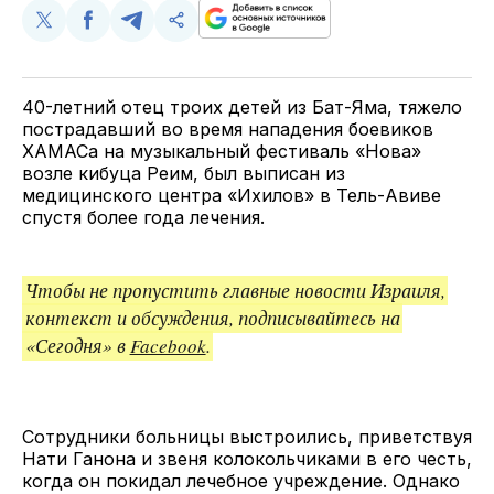
Поделиться
Поделиться
Поделиться
Скопируйте
у
в
в
и
Twitter
Facebook
Telegram
поделитесь
ссылкой
40-летний отец троих детей из Бат-Яма, тяжело
пострадавший во время нападения боевиков
ХАМАСа на музыкальный фестиваль «Нова»
возле кибуца Реим, был выписан из
медицинского центра «Ихилов» в Тель-Авиве
спустя более года лечения.
Чтобы не пропустить главные новости Израиля,
контекст и обсуждения, подписывайтесь на
«Сегодня» в
Facebook
.
Сотрудники больницы выстроились, приветствуя
Нати Ганона и звеня колокольчиками в его честь,
когда он покидал лечебное учреждение. Однако