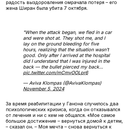
радость выздоровления омрачала потеря – его
жена Ширан была убита 7 октября.
"When the attack began, we fled in a car
and were shot at. They shot me, and I
lay on the ground bleeding for five
hours, realizing that the situation wasn’t
good. Only after I arrived at the hospital
did I understand that I was injured in the
back — the bullet pierced my back…
pic.twitter.com/mCmvOOLpr6
— Aviva Klompas (@AvivaKlompas)
November 5, 2024
За время реабилитации у Ганона случилось два
психологических кризиса, когда он отказывался
от лечения и ни с кем не общался. «Мое самое
большое достижение – вернуться домой к детям,
– сказал он. – Моя мечта – снова вернуться к