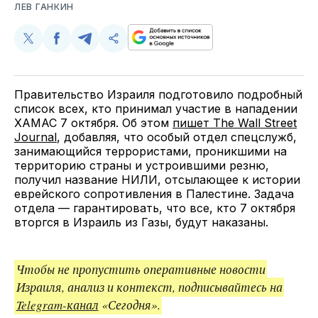
ЛЕВ ГАНКИН
Поделиться
Поделиться
Поделиться
Скопируйте
у
в
в
и
Twitter
Facebook
Telegram
поделитесь
ссылкой
Правительство Израиля подготовило подробный
список всех, кто принимал участие в нападении
ХАМАС 7 октября. Об этом
пишет The Wall Street
Journal
, добавляя, что особый отдел спецслужб,
занимающийся террористами, проникшими на
территорию страны и устроившими резню,
получил название НИЛИ, отсылающее к истории
еврейского сопротивления в Палестине. Задача
отдела — гарантировать, что все, кто 7 октября
вторгся в Израиль из Газы, будут наказаны.
Чтобы не пропустить оперативные новости
Израиля, анализ и контекст, подписывайтесь на
Telegram-канал
«Сегодня».