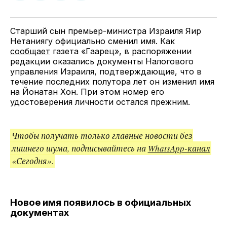
у
в
в
и
Twitter
Facebook
Telegram
поделитесь
ссылкой
Старший сын премьер-министра Израиля Яир
Нетаниягу официально сменил имя. Как
сообщает
газета «Гаарец», в распоряжении
редакции оказались документы Налогового
управления Израиля, подтверждающие, что в
течение последних полутора лет он изменил имя
на Йонатан Хон. При этом номер его
удостоверения личности остался прежним.
Чтобы получать только главные новости без
лишнего шума, подписывайтесь на
WhatsApp-канал
«Сегодня».
Новое имя появилось в официальных
документах