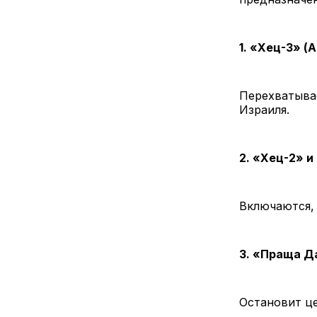
1. «Хец-3» (
Перехватывае
Израиля.
2. «Хец-2» 
Включаются, 
3. «Праща Да
Остановит це