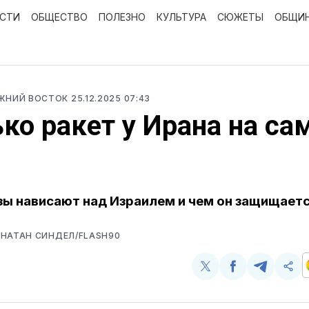
ОСТИ
ОБЩЕСТВО
ПОЛЕЗНО
КУЛЬТУРА
СЮЖЕТЫ
ОБЩИ
ИЖНИЙ ВОСТОК
25.12.2025 07:43
ко ракет у Ирана на са
?
зы нависают над Израилем и чем он защищает
НАТАН СИНДЕЛ/FLASH90
Поделиться
Поделиться
Поделит
Ско
у
в
в
и
Twitter
Facebook
Telegram
под