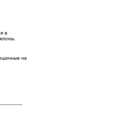
я в
елоны.
мещенные на