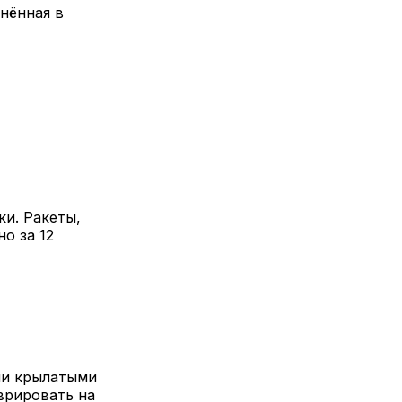
енённая в
и. Ракеты,
о за 12
ми крылатыми
врировать на