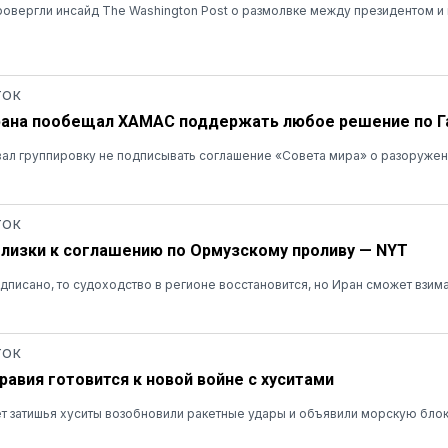
овергли инсайд The Washington Post о размолвке между президентом и
ТОК
рана пообещал ХАМАС поддержать любое решение по Г
ал группировку не подписывать соглашение «Совета мира» о разоруже
ТОК
близки к соглашению по Ормузскому проливу — NYT
дписано, то судоходство в регионе восстановится, но Иран сможет взимат
ТОК
равия готовится к новой войне с хуситами
т затишья хуситы возобновили ракетные удары и объявили морскую бло