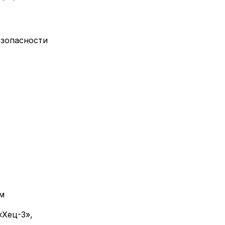
езопасности
м
«Хец-3»,