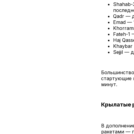
Shahab-
последн
Qadr — д
Emad — 1
Khorrams
Fateh-1 
Haj Qass
Khaybar 
Sejjil — 
Большинство 
стартующие и
минут.
Крылатые р
В дополнени
ракетами — 