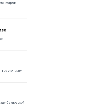
 министром
азе
нии
ь за это плату
каду Саудовской