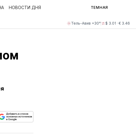
НА
НОВОСТИ ДНЯ
ТЕМНАЯ
Тель-Авив +30°
$ 3.01 · € 3.46
мом
ся
ься
пируйте
елитесь