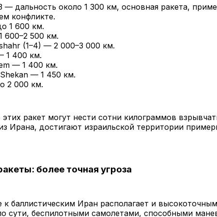
3 — дальность около 1 300 км, основная ракета, прим
ем конфликте.
о 1 600 км.
 600–2 500 км.
hahr (1–4) — 2 000–3 000 км.
— 1 400 км.
em — 1 400 км.
Shekan — 1 450 км.
до 2 000 км.
этих ракет могут нести сотни килограммов взрывчатк
з Ирана, достигают израильской территории примерн
акеты: более точная угроза
е к баллистическим Иран располагает и высокоточны
по сути, беспилотными самолетами, способными мане