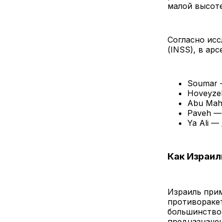
малой высоте
Согласно ис
(INSS), в арс
Soumar —
Hoveyzeh
Abu Mahd
Paveh —
Ya Ali —
Как Израил
Израиль при
противоракет
большинство 
предназначен