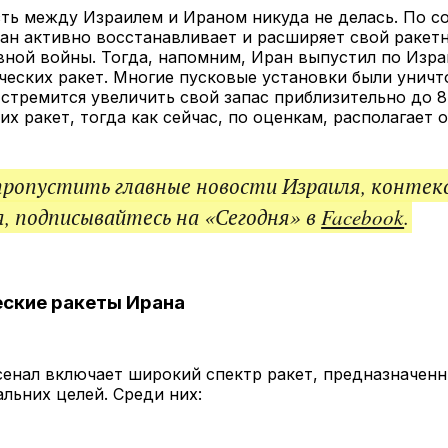
ссы
ть между Израилем и Ираном никуда не делась. По с
ран активно восстанавливает и расширяет свой ракет
вной войны. Тогда, напомним, Иран выпустил по Изр
ческих ракет. Многие пусковые установки были унич
стремится увеличить свой запас приблизительно до 8
их ракет, тогда как сейчас, по оценкам, располагает о
пропустить главные новости Израиля, контек
, подписывайтесь на «Сегодня» в
Facebook
.
ские ракеты Ирана
енал включает широкий спектр ракет, предназначенн
льних целей. Среди них: