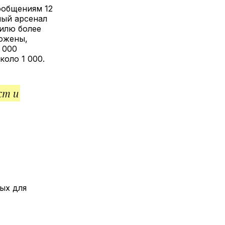
лкой
ообщениям 12
ный арсенал
аилю более
тожены,
 000
коло 1 000.
ст и
ых для