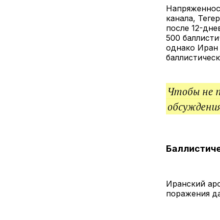
Напряженнос
канала, Теге
после 12-дне
500 баллисти
однако Иран 
баллистическ
Чтобы не 
обсуждения
Баллистиче
Иранский арс
поражения да