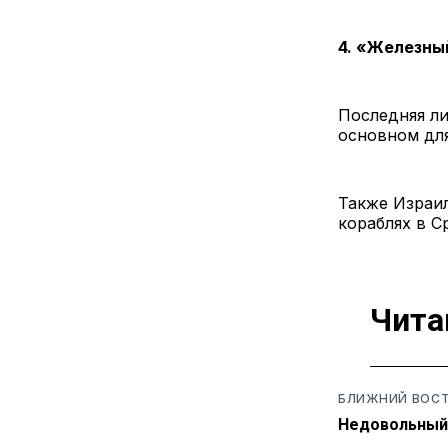
4. «Железный
Последняя ли
основном дл
Также Израи
кораблях в С
Чита
БЛИЖНИЙ ВОС
Недовольный 