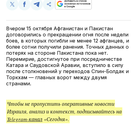
Поделиться
Поделиться
Поделиться
Скопируйте
у
в
в
и
Twitter
Facebook
Telegram
поделитесь
ссылкой
Вчером 15 октября Афганистан и Пакистан
договорились о прекращении огня после недели
боев, в которых погибли не менее 12 афганцев, и
более сотни получили ранения. Точных данных о
потерях на стороне Пакистана пока нет.
Перемирие, достигнутое при посредничестве
Катара и Саудовской Аравии, вступило в силу
после столкновений у переходов Спин-Болдак и
Торкхам — главных ворот между двумя
странами.
Чтобы не пропустить оперативные новости
Израиля, анализ и контекст, подписывайтесь на
Telegram-канал
«Сегодня».