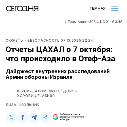
ТЕМНАЯ
Тель-Авив +30°
$ 3.01 · € 3.48
СЮЖЕТЫ
- БЕЗОПАСНОСТЬ
07.10.2025 22:24
Отчеты ЦАХАЛ о 7 октября:
что происходило в Отеф-Аза
Дайджест внутренних расследований
Армии обороны Израиля
КЕРЕМ-ШАЛОМ. ФОТО: ДОРОН
ХОРОВИЦ/FLASH90
ЛИЗА ШКОЛЬНИК
Поделиться
Поделиться
Поделиться
Скопируйте
у
в
в
и