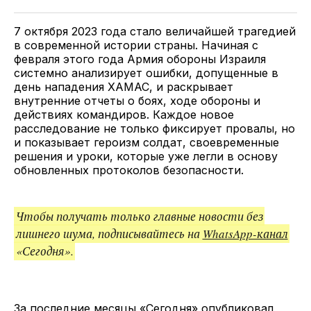
Twitter
Facebook
Telegram
поделитесь
ссылкой
7 октября 2023 года стало величайшей трагедией
в современной истории страны. Начиная с
февраля этого года Армия обороны Израиля
системно анализирует ошибки, допущенные в
день нападения ХАМАС, и раскрывает
внутренние отчеты о боях, ходе обороны и
действиях командиров. Каждое новое
расследование не только фиксирует провалы, но
и показывает героизм солдат, своевременные
решения и уроки, которые уже легли в основу
обновленных протоколов безопасности.
Чтобы получать только главные новости без
лишнего шума, подписывайтесь на
WhatsApp-канал
«Сегодня».
За последние месяцы «Сегодня» опубликовал