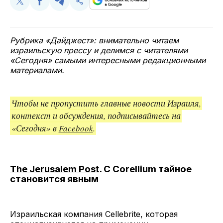
Поделиться
Поделиться
Поделиться
Скопируйте
у
в
в
и
Twitter
Facebook
Telegram
поделитесь
ссылкой
Рубрика «Дайджест»: внимательно читаем
израильскую прессу и делимся с читателями
«Сегодня» самыми интересными редакционными
материалами.
Чтобы не пропустить главные новости Израиля,
контекст и обсуждения, подписывайтесь на
«Сегодня» в
Facebook
.
The Jerusalem Post
. С Corellium тайное
становится явным
Израильская компания Cellebrite, которая