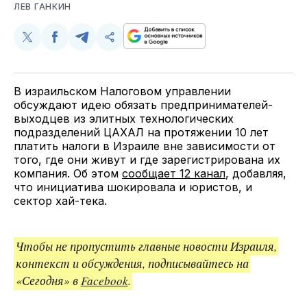
ЛЕВ ГАНКИН
Поделиться
Поделиться
Поделиться
Скопируйте
у
в
в
и
Twitter
Facebook
Telegram
поделитесь
ссылкой
В израильском Налоговом управлении
обсуждают идею обязать предпринимателей-
выходцев из элитных технологических
подразделений ЦАХАЛ на протяжении 10 лет
платить налоги в Израиле вне зависимости от
того, где они живут и где зарегистрирована их
компания. Об этом
сообщает 12 канал
, добавляя,
что инициатива шокировала и юристов, и
сектор хай-тека.
Чтобы не пропустить главные новости Израиля,
контекст и обсуждения, подписывайтесь на
«Сегодня» в
Facebook
.