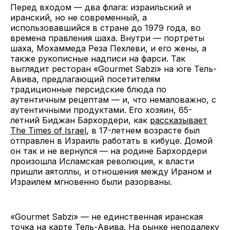
Перед входом — два флага: израильский и
иранский, но не современный, а
использовавшийся в стране до 1979 года, во
времена правления шаха. Внутри — портреты
шаха, Мохаммеда Реза Пехлеви, и его жены, а
также рукописные надписи на фарси. Так
выглядит ресторан «Gourmet Sabzi» на юге Тель-
Авива, предлагающий посетителям
традиционные персидские блюда по
аутентичным рецептам — и, что немаловажно, с
аутентичными продуктами. Его хозяин, 65-
летний Биджан Бархордери, как
рассказывает
The Times of Israel
, в 17-летнем возрасте был
отправлен в Израиль работать в кибуце. Домой
он так и не вернулся — на родине Бархордери
произошла Исламская революция, к власти
пришли аятоллы, и отношения между Ираном и
Израилем мгновенно были разорваны.
«Gourmet Sabzi» — не единственная иранская
точка на карте Тель-Авива. На рынке неподалеку