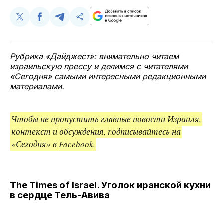
Поделиться
Поделиться
Поделиться
Скопируйте
у
в
в
и
Twitter
Facebook
Telegram
поделитесь
ссылкой
Рубрика «Дайджест»: внимательно читаем
израильскую прессу и делимся с читателями
«Сегодня» самыми интересными редакционными
материалами.
Чтобы не пропустить главные новости Израиля,
контекст и обсуждения, подписывайтесь на
«Сегодня» в
Facebook
.
The Times of Israel
. Уголок иранской кухни
в сердце Тель-Авива