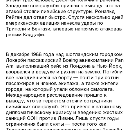
Западные спецслужбы пришли к выводу, что за
атакой стояли ливийские структуры. Рональд
Рейган дал ответ быстро. Спустя несколько дней
американская авиация нанесла удары по
Триполи и Бенгази, впервые напрямую атаковав
режим Каддафи.
В декабре 1988 года над шотландским городком
Локерби пассажирский Boeing авиакомпании Pan
Am, выполнявший рейс из Лондона в Нью-Йорк,
взорвался в воздухе и рухнул на землю. Погибли
все находившиеся на борту — почти три сотни
пассажиров и членов экипажа, а также жители
города, на который упали обломки самолета.
Международное расследование пришло к
выводу, что за терактом стояли сотрудники
ливийских спецслужб. Это привело к затяжному
дипломатическому кризису и введению жестких
санкций ООН против Ливии. Лишь спустя годы
ограничения были сняты — после того как
Триполи выдал подозреваемых по делу Локерби