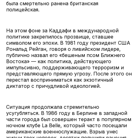
была смертельно ранена британская
полицейская.
На этом фоне за Каддафи в международной
политике закрепилось прозвище, ставшее
символом его эпохи. В 1981 году президент США
Рональд Рейган, говоря о ливийском лидере,
публично назвал его «бешеным псом Ближнего
Востока» — как политика, действующего
импульсивно, поддерживающего терроризм и
представляющего прямую угрозу. После этого он
перестал восприниматься как экзотичный
диктатор с причудливой идеологией.
Ситуация продолжала стремительно
усугубляться. В 1986 году в Берлине в западной
части города был совершен теракт в популярном
ночном клубе La Belle, который часто посещали
американские военнослужащие. Взрыв унес
жизни трех человек, десятки получили ранения.