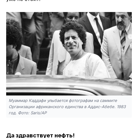
Муаммар Каддафи улыбается фотографам на саммите
Организации африканского единства в Аддис-Абебе. 1983
год. Фото: Saris/AP
Да здравствует нефть!