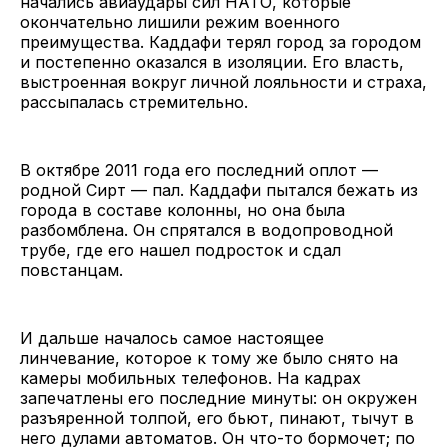
начались авиаудары сил НАТО, которые
окончательно лишили режим военного
преимущества. Каддафи терял город за городом
и постепенно оказался в изоляции. Его власть,
выстроенная вокруг личной лояльности и страха,
рассыпалась стремительно.
В октябре 2011 года его последний оплот —
родной Сирт — пал. Каддафи пытался бежать из
города в составе колонны, но она была
разбомблена. Он спрятался в водопроводной
трубе, где его нашел подросток и сдал
повстанцам.
И дальше началось самое настоящее
линчевание, которое к тому же было снято на
камеры мобильных телефонов. На кадрах
запечатлены его последние минуты: он окружен
разъяренной толпой, его бьют, пинают, тычут в
него дулами автоматов. Он что-то бормочет; по