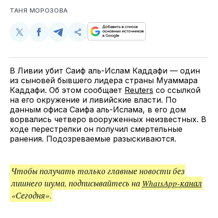
ТАНЯ МОРОЗОВА
Поделиться
Поделиться
Поделиться
Скопируйте
у
в
в
и
Twitter
Facebook
Telegram
поделитесь
ссылкой
В Ливии убит Саиф аль-Ислам Каддафи — один
из сыновей бывшего лидера страны Муаммара
Каддафи. Об этом сообщает
Reuters
со ссылкой
на его окружение и ливийские власти. По
данным офиса Саифа аль-Ислама, в его дом
ворвались четверо вооруженных неизвестных. В
ходе перестрелки он получил смертельные
ранения. Подозреваемые разыскиваются.
Чтобы получать только главные новости без
лишнего шума, подписывайтесь на
WhatsApp-канал
«Сегодня».