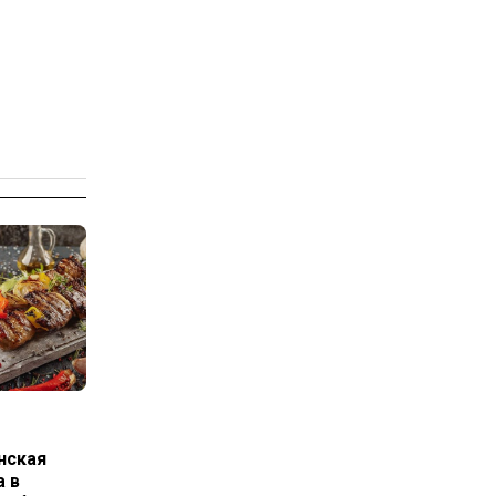
нская
а в