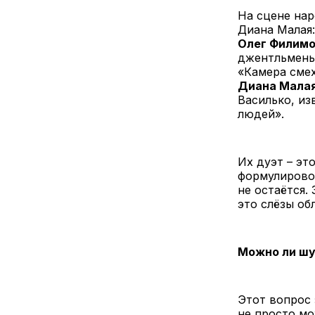
На сцене на
Диана Малая:
Олег Филим
джентльмены
«Камера смех
Диана Мала
Василько, из
людей».
Их дуэт – эт
формулировок
не остаётся.
это слёзы об
Можно ли шу
Этот вопрос 
не просто мо