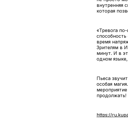
внутренняя с
которая позв
«Тревога по-
способность 
время напря
Зрителям в И
минут. И в э
одном языке,
Пьеса звучит
особая магия
мероприятие 
продолжать!
https://ru.ku