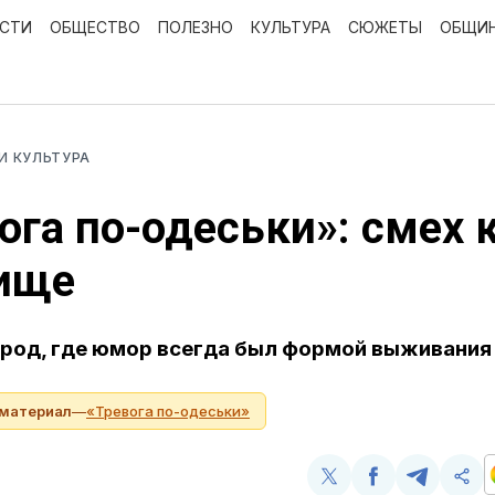
ОСТИ
ОБЩЕСТВО
ПОЛЕЗНО
КУЛЬТУРА
СЮЖЕТЫ
ОБЩИ
 И КУЛЬТУРА
ога по-одеськи»: смех 
ище
ород, где юмор всегда был формой выживания
 материал
—
«Тревога по-одеськи»
Поделиться
Поделиться
Поделит
Ско