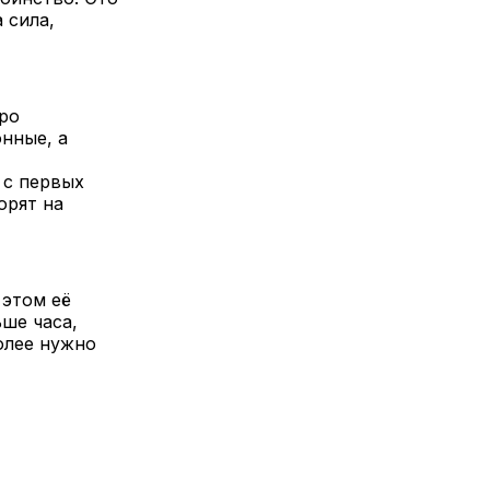
 сила,
про
нные, а
 с первых
орят на
 этом её
ьше часа,
олее нужно