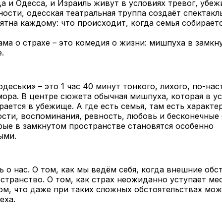
да и Одесса, и Израиль живут в условиях тревог, убе
ости, одесская театральная труппа создаёт спектакль
ятна каждому: что происходит, когда семья собираетс
ама о страхе – это комедия о жизни: мишпуха в замкн
.
одеськи» – это 1 час 40 минут тонкого, лихого, по-на
ора. В центре сюжета обычная мишпуха, которая в у
рается в убежище. А где есть семья, там есть характе
сти, воспоминания, ревность, любовь и бесконечные
рые в замкнутом пространстве становятся особенно
ыми.
ь о нас. О том, как мы ведём себя, когда внешние обс
транство. О том, как страх неожиданно уступает ме
ом, что даже при таких сложных обстоятельствах мо
еха.