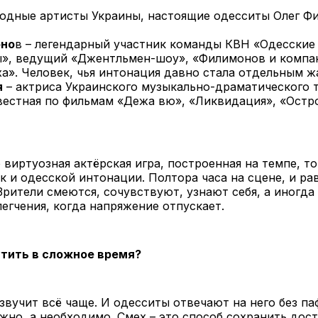
родные артисты Украины, настоящие одесситы Олег Ф
оно
в – легендарный участник команды КВН «Одесские
», ведущий «Джентльмен-шоу», «Филимонов и компа
а». Человек, чья интонация давно стала отдельным ж
я
– актриса Украинского музыкально-драматического т
вестная по фильмам «Дежа вю», «Ликвидация», «Ост
о виртуозная актёрская игра, построенная на темпе, т
 и одесской интонации. Полтора часа на сцене, и р
 Зрители смеются, сочувствуют, узнают себя, а иногда 
легчения, когда напряжение отпускает.
тить в сложное время?
звучит всё чаще. И одесситы отвечают на него без па
жно, а необходимо. Смех – это способ сохранить дос