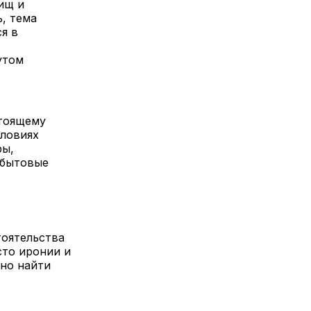
жищ и
, тема
я в
утом
стоящему
словиях
ры,
 бытовые
тоятельства
сто иронии и
жно найти