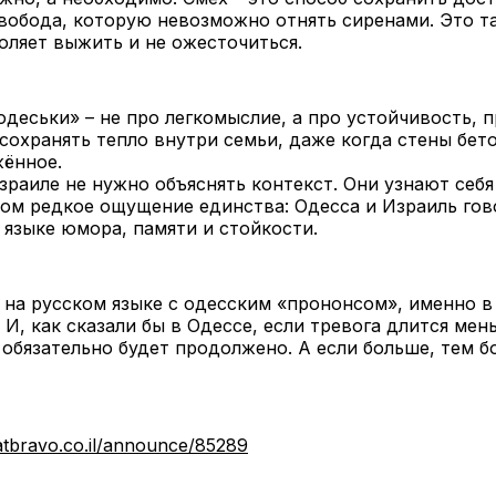
вобода, которую невозможно отнять сиренами. Это та
оляет выжить и не ожесточиться.
одеськи» – не про легкомыслие, а про устойчивость, 
сохранять тепло внутри семьи, даже когда стены бето
жённое.
зраиле не нужно объяснять контекст. Они узнают себя
том редкое ощущение единства: Одесса и Израиль гов
 языке юмора, памяти и стойкости.
 на русском языке с одесским «прононсом», именно в
. И, как сказали бы в Одессе, если тревога длится мен
обязательно будет продолжено. А если больше, тем б
patbravo.co.il/announce/85289