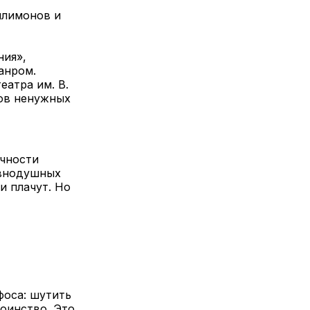
илимонов и
ния»,
анром.
еатра им. В.
ров ненужных
очности
авнодушных
и плачут. Но
фоса: шутить
тоинство. Это