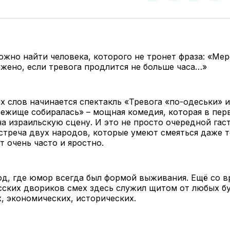
у
в
в
и
Twitter
Facebook
Telegram
под
ссы
ожно найти человека, которого не тронет фраза: «Ме
жено, если тревога продлится не больше часа…»
х слов начинается спектакль «Тревога «по-одеськи» и
ежище собиралась» – мощная комедия, которая в пер
на израильскую сцену. И это не просто очередной га
встреча двух народов, которые умеют смеяться даже т
т очень часто и яростно.
од, где юмор всегда был формой выживания. Ещё со 
сских двориков смех здесь служил щитом от любых бу
, экономических, исторических.