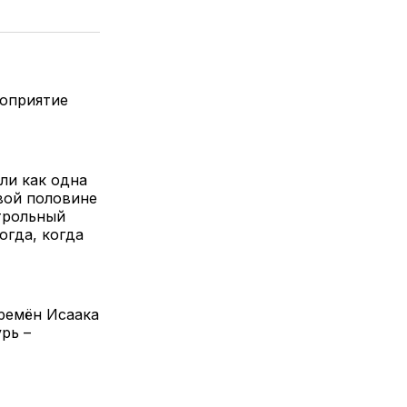
елитесь
лкой
роприятие
ли как одна
вой половине
строльный
огда, когда
времён Исаака
рь –