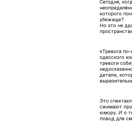
Сегодня, ког
неопределённ
которого пон
убежище?
Но это не др
пространстве
«Тревога по-
одесского юм
тревоги соби
недосказанно
детали, кото
выразительн
Это спектакл
сжимают прос
юмору. И о т
повод для см