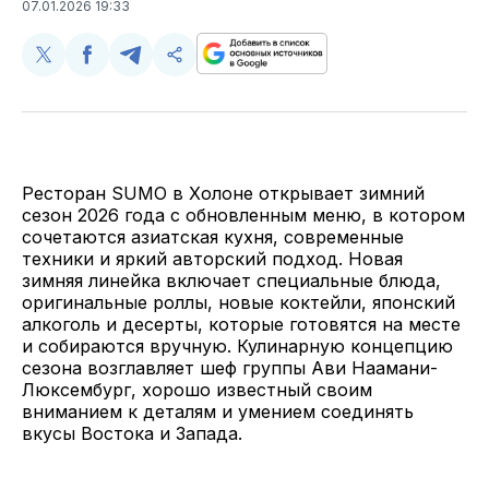
07.01.2026 19:33
Поделиться
Поделиться
Поделиться
Скопируйте
у
в
в
и
Twitter
Facebook
Telegram
поделитесь
ссылкой
Ресторан SUMO в Холоне открывает зимний
сезон 2026 года с обновленным меню, в котором
сочетаются азиатская кухня, современные
техники и яркий авторский подход. Новая
зимняя линейка включает специальные блюда,
оригинальные роллы, новые коктейли, японский
алкоголь и десерты, которые готовятся на месте
и собираются вручную. Кулинарную концепцию
сезона возглавляет шеф группы Ави Наамани-
Люксембург, хорошо известный своим
вниманием к деталям и умением соединять
вкусы Востока и Запада.