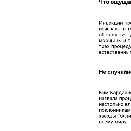
Что ощуща
Инъекции про
исчезают в т
обновления: 
морщины и пи
трех процеду
естественным
Не случайн
Ким Кардашья
назвала проц
настолько вл
поклонникам
звезды Голли
всему миру.