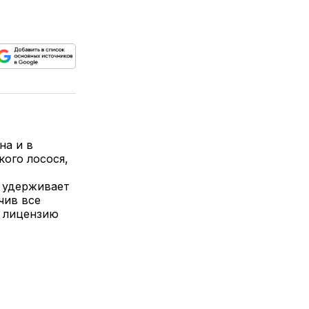
ься
пируйте
елитесь
лкой
на и в
ого лосося,
д удерживает
чив все
и лицензию