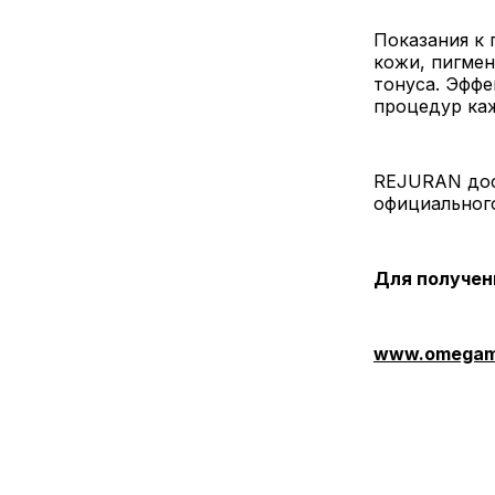
Показания к
кожи, пигмен
тонуса. Эффе
процедур каж
REJURAN дос
официальног
Для получен
www.omegame