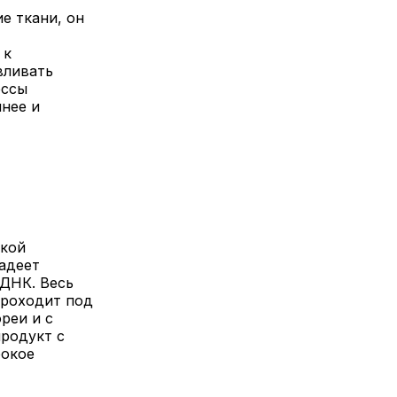
е ткани, он
 к
вливать
ессы
чнее и
ткой
адеет
ДНК. Весь
проходит под
реи и с
продукт с
бокое