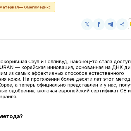
 материал
— ОмегаМедикс
Поделиться
Поделиться
Поделит
Ско
у
в
в
и
Twitter
Facebook
Telegram
под
ссы
окорившая Сеул и Голливуд, наконец-то стала доступ
URAN — корейская инновация, основанная на ДНК дик
ним из самых эффективных способов естественного
ия кожи. На протяжении более десяти лет этот мето
Корее, а теперь официально представлен и у нас, полу
ые одобрения, включая европейский сертификат CE 
зраиля.
 метода?