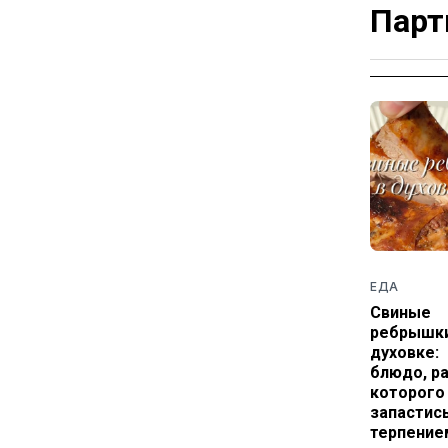
Парт
ЕДА
Свиные
ребрышки
духовке:
блюдо, р
которого
запастис
терпение