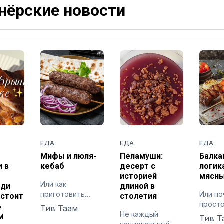
нёрские новости
ЕДА
ЕДА
ЕДА
Мифы и люля-
Пеламуши:
Балка
 в
кебаб
десерт с
логик
историей
мясны
Или как
ади
длиной в
приготовить
Или п
 стоит
столетия
идеальный
прост
ь
Тив Таам
кавказский люля-
Не каждый
требу
м
Тив Т