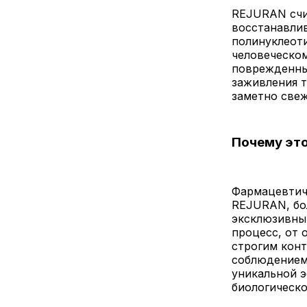
REJURAN счит
восстанавлив
полинуклеоти
человеческо
поврежденны
заживления т
заметно свеж
Почему это
Фармацевтиче
REJURAN, бол
эксклюзивны
процесс, от 
строгим конт
соблюдением 
уникальной э
биологическ