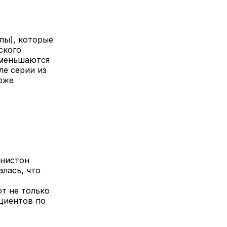
лы), которые
ского
уменьшаются
ле серии из
оже
Энистон
лась, что
т не только
циентов по