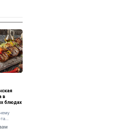
нская
а в
х блюдах
очему
ота
ет
аам