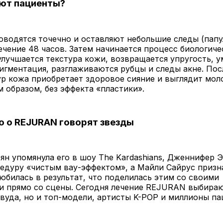
ют пациенты?
водятся точечно и оставляют небольшие следы (папу
ечение 48 часов. Затем начинается процесс биологиче
улучшается текстура кожи, возвращается упругость, 
гментация, разглаживаются рубцы и следы акне. Пос
р кожа приобретает здоровое сияние и выглядит мол
 образом, без эффекта «пластики».
о о REJURAN говорят звезды
н упомянула его в шоу The Kardashians, Дженнифер 
едуру «чистым вау-эффектом», а Майли Сайрус призна
юбилась в результат, что поделилась этим со своими
и прямо со сцены. Сегодня лечение REJURAN выбираю
вуда, но и топ-модели, артисты K-POP и миллионы па