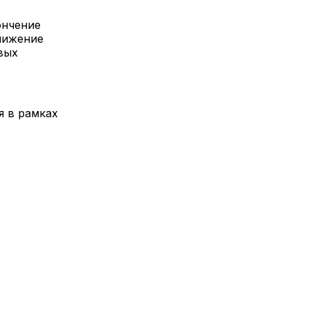
ончение
нижение
вых
я в рамках