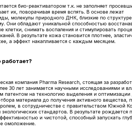
ается био-реактиватором т.к. не заполняет просевши
ает их, поворачивая время вспять. В основе лежат
ды, молекулы природного ДНК, близкие по структуре
му. Они обладают уникальной способностью восстана
е клетки, снимать воспаления и стимулировать проц
каней. В результате кожа становится плотнее, эласти
ее, а эффект накапливается с каждым месяцем.
 работает?
ская компания Pharma Research, стоящая за разрабо
ее 30 лет занимается научными исследованиями и вл
м патентом на технологию выделения и оптимизации 
отбора материала до получения активного вещества, 
ролем, в сотрудничестве с правительством Южной Ко
экологических стандартов. В результате рождается 
ффективностью и чистотой, способный запускать глу
ое омоложение.