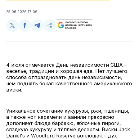
25.06.2026 17:06
Поделиться
Поделиться
Поделиться
Скопируйте
у
в
в
и
Twitter
Facebook
Telegram
поделитесь
ссылкой
4 июля отмечается День независимости США –
веселье, традиции и хорошая еда. Нет лучшего
способа отпраздновать день независимости,
чем поднять бокал качественного американского
виски.
Уникальное сочетание кукурузы, ржи, пшеницы,
а также нот карамели и ванили прекрасно
дополняет блюда барбекю, яблочные пироги,
сладкую кукурузу и тёплые десерты. Виски Jack
Daniel's и Woodford Reserve воплощают дух