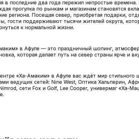
я в последние два года пережил непростые времена.
ждая прогулка по рынкам и магазинам становятся вкл
ие региона. Посещая север, приобретая подарки, отд
ы, гости поддерживают тысячи жителей округа, кото
рнуться к нормальной жизни.
маким» в Афуле — это праздничный шопинг, атмосфер
новка, которая делает путь на север страны ярче и вк
ентре «Ха-Амаким» в Афуле вас ждёт мир стильного 
ами ведущих сетей: Nine West, Оптика Хальперин, Афр
 Nimrod, сети Fox и Golf, Lee Cooper, универмаг «Ха-М
е.