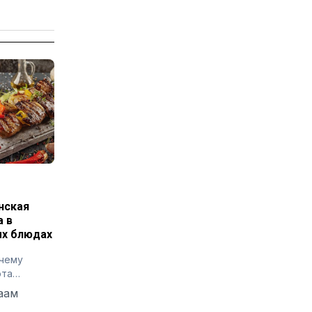
нская
а в
х блюдах
очему
ота
ет
аам
сти