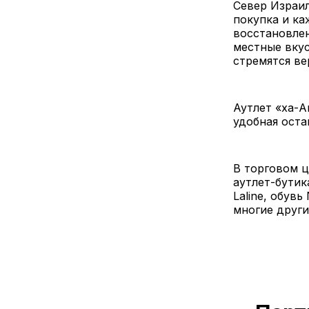
Север Израил
покупка и ка
восстановлен
местные вкус
стремятся ве
Аутлет «ха-А
удобная оста
В торговом ц
аутлет-бутик
Laline, обувь
многие други