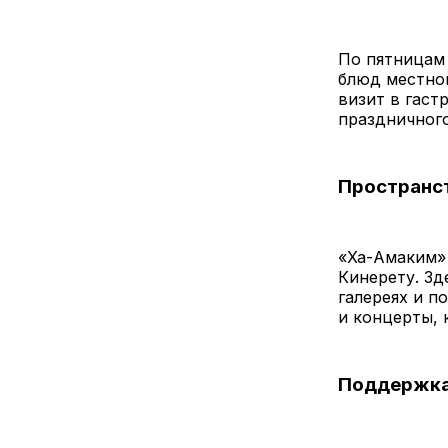
По пятницам 
блюд местно
визит в гаст
праздничного
Пространст
«Ха-Амаким» 
Кинерету. Зд
галереях и п
и концерты, 
Поддержка