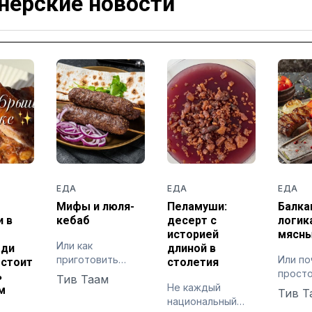
нёрские новости
ЕДА
ЕДА
ЕДА
Мифы и люля-
Пеламуши:
Балка
 в
кебаб
десерт с
логик
историей
мясны
Или как
ади
длиной в
приготовить
Или п
 стоит
столетия
идеальный
прост
ь
Тив Таам
кавказский люля-
Не каждый
требу
м
Тив Т
кебаб на
национальный
точно