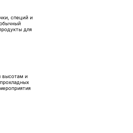
чки, специй и
 обычный
продукты для
м высотам и
в прохладных
 мероприятия