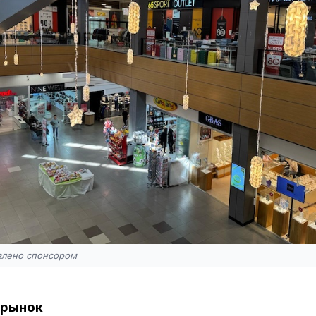
влено спонсором
 рынок