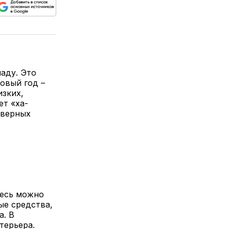
ься
пируйте
елитесь
лкой
ладу. Это
овый год –
изких,
ет «ха-
еверных
десь можно
ые средства,
а. В
терьера.