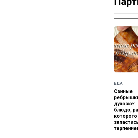
Парт
ЕДА
Свиные
ребрышки
духовке:
блюдо, р
которого
запастис
терпение