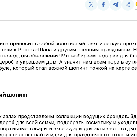
Поделиться
Поделиться
Поделит
Ско
у
в
в
и
Twitter
Facebook
Telegram
под
ссы
иле приносит с собой золотистый свет и легкую прох
овки к Рош ха-Шана и другим осенним праздникам. Н
 повод для обновления! Мы выбираем подарки для бл
дероб и украшаем дом. А значит нам всем пора в аутл
уле, который стал важной шопинг-точкой на карте с
ый шопинг
х залах представлены коллекции ведущих брендов. З
дероб для всей семьи, подобрать косметику и уходов
портивные товары и аксессуары для активного отдых
дарков легко найти идеи для праздничного стола и ин