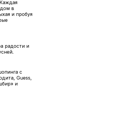
 Каждая
адом в
ыхая и пробуя
рые
а радости и
усней.
шопинга с
одита, Guess,
ашбир» и