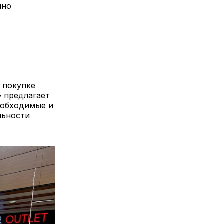
нно
 покупке
» предлагает
еобходимые и
льности