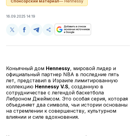
Спонсорский материал
— Hennessy
16.09.2025 14:19
Поделиться
Поделиться
Поделиться
Скопируйте
у
в
в
и
Twitter
Facebook
Telegram
поделитесь
ссылкой
Коньячный дом
Hennessy
, мировой лидер и
официальный партнер NBA в последние пять
лет, представил в Израиле лимитированную
коллекцию
Hennessy V.S
, созданную в
сотрудничестве с легендой баскетбола
Леброном Джеймсом. Это особая серия, которая
объединяет два символа, чьи истории основаны
на стремлении к совершенству, культурном
влиянии и силе вдохновения.