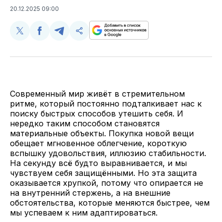
20.12.2025 09:00
Поделиться
Поделиться
Поделиться
Скопируйте
у
в
в
и
Twitter
Facebook
Telegram
поделитесь
ссылкой
Современный мир живёт в стремительном
ритме, который постоянно подталкивает нас к
поиску быстрых способов утешить себя. И
нередко таким способом становятся
материальные объекты. Покупка новой вещи
обещает мгновенное облегчение, короткую
вспышку удовольствия, иллюзию стабильности.
На секунду всё будто выравнивается, и мы
чувствуем себя защищёнными. Но эта защита
оказывается хрупкой, потому что опирается не
на внутренний стержень, а на внешние
обстоятельства, которые меняются быстрее, чем
мы успеваем к ним адаптироваться.