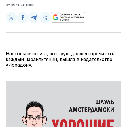
02.09.2024 13:05
Поделиться
Поделиться
Поделиться
Скопируйте
у
в
в
и
Twitter
Facebook
Telegram
поделитесь
ссылкой
Настольная книга, которую должен прочитать
каждый израильтянин, вышла в издательстве
«Исрадон».