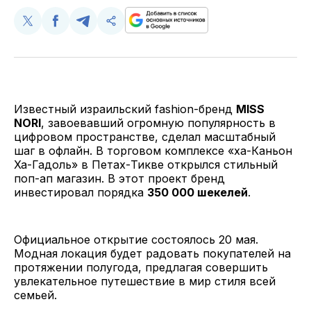
Поделиться
Поделиться
Поделиться
Скопируйте
у
в
в
и
Twitter
Facebook
Telegram
поделитесь
ссылкой
Известный израильский fashion-бренд
MISS
NORI
, завоевавший огромную популярность в
цифровом пространстве, сделал масштабный
шаг в офлайн. В торговом комплексе «ха-Каньон
Ха-Гадоль» в Петах-Тикве открылся стильный
поп-ап магазин. В этот проект бренд
инвестировал порядка
350 000 шекелей
.
Официальное открытие состоялось 20 мая.
Модная локация будет радовать покупателей на
протяжении полугода, предлагая совершить
увлекательное путешествие в мир стиля всей
семьей.