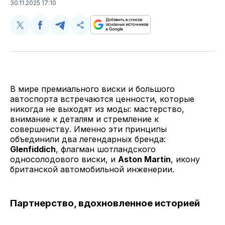
30.11.2025 17:10
Поделиться
Поделиться
Поделиться
Скопируйте
у
в
в
и
Twitter
Facebook
Telegram
поделитесь
ссылкой
В мире премиального виски и большого
автоспорта встречаются ценности, которые
никогда не выходят из моды: мастерство,
внимание к деталям и стремление к
совершенству. Именно эти принципы
объединили два легендарных бренда:
Glenfiddich
, флагман шотландского
односолодового виски, и
Aston Martin
, икону
британской автомобильной инженерии.
Партнерство, вдохновленное историей