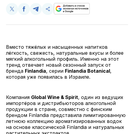
Поделиться
Поделиться
Поделиться
Скопируйте
у
в
в
и
Twitter
Facebook
Telegram
поделитесь
ссылкой
Вместо тяжёлых и насыщенных напитков
лёгкость, свежесть, натуральные вкусы и более
мягкий алкогольный профиль. Именно на этот
тренд отвечает новый сезонный запуск от
бренда
Finlandia
, серии
Finlandia Botanical
,
которая уже появилась в Израиле.
Компания
Global Wine & Spirit
, один из ведущих
импортёров и дистрибьюторов алкогольной
продукции в стране, совместно с финским
брендом Finlandia представила лимитированную
летнюю коллекцию ароматизированных водок
на основе классической Finlandia и натуральных
растительных экстрактов.