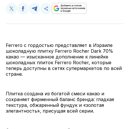
Поделиться
Поделиться
Поделиться
Скопируйте
у
в
в
и
Twitter
Facebook
Telegram
поделитесь
ссылкой
Ferrero с гордостью представляет в Израиле
шоколадную плитку Ferrero Rocher Dark 70%
какао — изысканное дополнение к линейке
шоколадных плиток Ferrero Rocher, которые
теперь доступны в сетях супермаркетов по всей
стране.
Плитка создана из богатой смеси какао и
сохраняет фирменный баланс бренда: гладкая
текстура, обжаренный фундук и «золотая
элегантность», присущая всей серии.