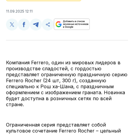
11.09.2025 12:11
Поделиться
Поделиться
Поделиться
Скопируйте
у
в
в
и
Twitter
Facebook
Telegram
поделитесь
ссылкой
Компания Ferrero, один из мировых лидеров в
производстве сладостей, с гордостью
представляет ограниченную праздничную серию
Ferrero Rocher (24 шт, 300 г), созданную
специально к Рош ха-Шана, с праздничным
оформлением с изображением граната. Новинка
будет доступна в розничных сетях по всей
стране.
Ограниченная серия представляет собой
культовое сочетание Ferrero Rocher – цельный