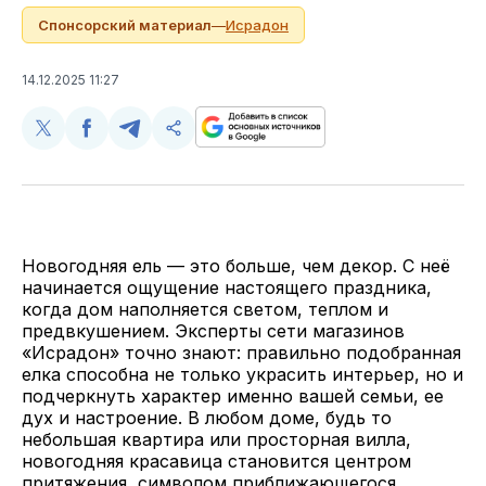
Спонсорский материал
—
Исрадон
14.12.2025 11:27
Поделиться
Поделиться
Поделиться
Скопируйте
у
в
в
и
Twitter
Facebook
Telegram
поделитесь
ссылкой
Новогодняя ель — это больше, чем декор. С неё
начинается ощущение настоящего праздника,
когда дом наполняется светом, теплом и
предвкушением. Эксперты сети магазинов
«Исрадон» точно знают: правильно подобранная
елка способна не только украсить интерьер, но и
подчеркнуть характер именно вашей семьи, ее
дух и настроение. В любом доме, будь то
небольшая квартира или просторная вилла,
новогодняя красавица становится центром
притяжения, символом приближающегося