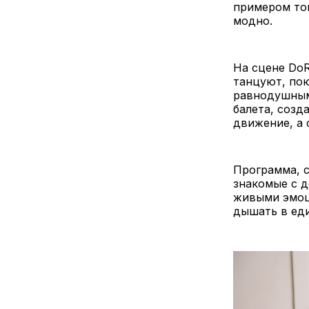
примером тог
модно.
На сцене DoR
танцуют, пою
равнодушным
балета, созд
движение, а 
Программа, с
знакомые с д
живыми эмоци
дышать в ед