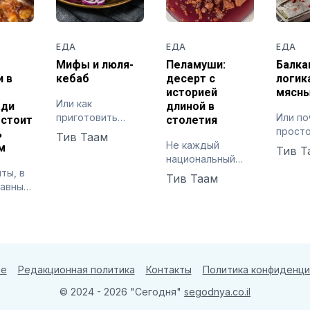
ЕДА
ЕДА
ЕДА
Мифы и люля-
Пеламуши:
Балка
 в
кебаб
десерт с
логик
историей
мясны
Или как
ади
длиной в
приготовить
Или п
 стоит
столетия
идеальный
прост
ь
Тив Таам
кавказский люля-
Не каждый
требу
м
Тив Т
кебаб на
национальный
точно
ты, в
домашней кухне
десерт
Тив Таам
лавный
начинается с
т –
муки, масла или
пеции
сливок
мясо, а
те
Редакционная политика
Контакты
Политика конфиденци
© 2024 - 2026 "Сегодня"
segodnya.co.il