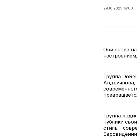
29.10.2025 18:00
Они снова на
настроением
Группа DoRe
Андриянова, 
современного
превращается
Группа родил
публики сво
стиль – совр
Евровидении 