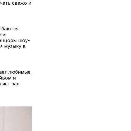
чать свежо и
ыбаются,
ься
анцоры шоу-
я музыку в
тает любимые,
йвом и
ляет зал