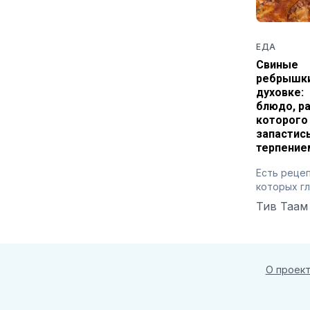
ЕДА
Свиные
ребрышки
духовке:
блюдо, р
которого
запастис
терпение
Есть рецеп
которых г
ингредиен
Тив Таам
вовсе не с
и даже не 
время
О проек