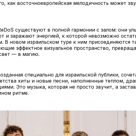
о, как восточноевропейская мелодичность может зву
eDoS существуют в полной гармонии с залом: они ул
т и заражают энергией, к которой невозможно остат
. В новом израильском туре к ним присоединяются т
ающие эффектное визуальное пространство, превраща
свет — в магию.
озданная специально для израильской публики, соче
етства хиты и новые песни, наполненные теплом, дра
ями. Это музыка, которая не просто звучит, а застав
ином ритме.