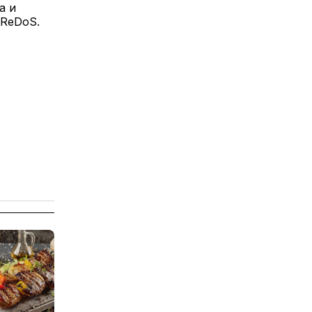
а и
oReDoS.