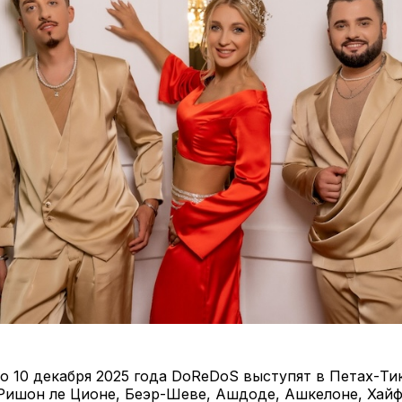
по 10 декабря 2025 года DoReDoS выступят в Петах-Ти
Ришон ле Ционе, Беэр-Шеве, Ашдоде, Ашкелоне, Хайф