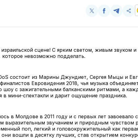
Поделиться
Поделиться
Поделит
Ско
у
в
в
и
Twitter
Facebook
Telegram
под
ссы
 израильской сцене! C ярким светом, живым звуком и
, которое невозможно подделать.
DoS состоит из Марины Джундиет, Сергея Мыцы и Евг
финалистов Евровидения 2018, чья музыка объединяет
 шоу с зажигательными балканскими ритмами, а кажд
 в мини-спектакли и дарит ощущение праздника.
ось в Молдове в 2011 году и с первых лет завоевало 
им выразительным звучанием и природным чувством р
еменный поп, легкий и головокружительный как перва
они вошли в десятку лучших, став открытием конкур