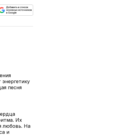
ься
пируйте
елитесь
лкой
ения
 энергетику
ая песня
сердца
итма. Их
я любовь. На
са и