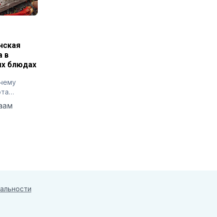
нская
а в
х блюдах
очему
ота
ет
аам
сти
альности