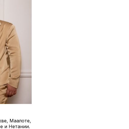
кве, Маалоте,
е и Нетании.