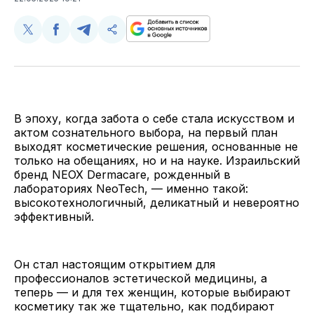
Поделиться
Поделиться
Поделиться
Скопируйте
у
в
в
и
Twitter
Facebook
Telegram
поделитесь
ссылкой
В эпоху, когда забота о себе стала искусством и
актом сознательного выбора, на первый план
выходят косметические решения, основанные не
только на обещаниях, но и на науке. Израильский
бренд NEOX Dermacare, рожденный в
лабораториях NeoTech, — именно такой:
высокотехнологичный, деликатный и невероятно
эффективный.
Он стал настоящим открытием для
профессионалов эстетической медицины, а
теперь — и для тех женщин, которые выбирают
косметику так же тщательно, как подбирают