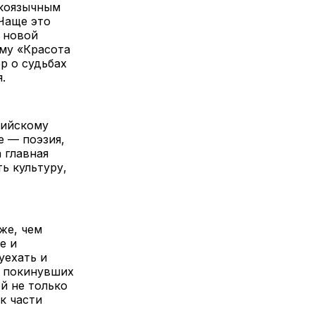
скоязычным
 Чаще это
в новой
му «Красота
р о судьбах
.
сийскому
е — поэзия,
а главная
ь культуру,
же, чем
е и
уехать и
, покинувших
й не только
к части