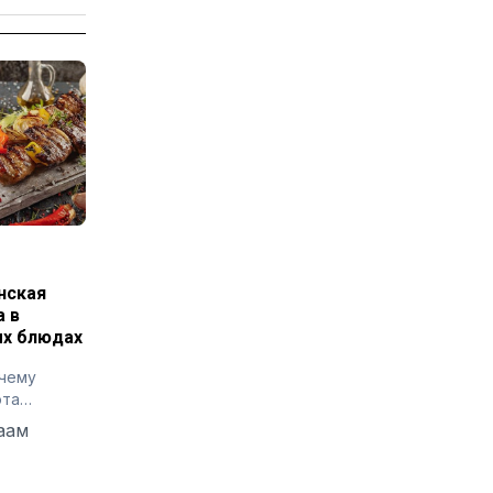
нская
а в
х блюдах
очему
ота
ет
аам
сти