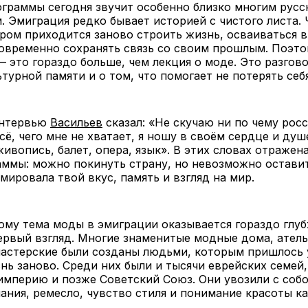
ограммы сегодня звучит особенно близко многим рус
. Эмиграция редко бывает историей с чистого листа.
ором приходится заново строить жизнь, осваиваться 
овременно сохранять связь со своим прошлым. Поэто
— это гораздо больше, чем лекция о моде. Это разгово
ьтурной памяти и о том, что помогает не потерять себя
интервью
Васильев
сказал: «Не скучаю ни по чему рос
сё, чего мне не хватает, я ношу в своём сердце и душ
живопись, балет, опера, язык». В этих словах отражен
ммы: можно покинуть страну, но невозможно оставит
мировала твой вкус, память и взгляд на мир.
му тема моды в эмиграции оказывается гораздо глуб
ервый взгляд. Многие знаменитые модные дома, атель
мастерские были созданы людьми, которым пришлось 
нь заново. Среди них были и тысячи еврейских семей
мперию и позже Советский Союз. Они увозили с собо
нания, ремесло, чувство стиля и понимание красоты ка