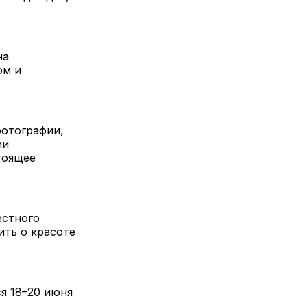
на
ом и
фотографии,
ии
тоящее
естного
ить о красоте
я 18–20 июня