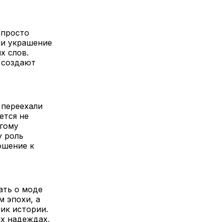
 просто
ли украшение
х слов.
 создают
 переехали
ется не
угому
у роль
ошение к
ать о моде
м эпохи, а
ик истории.
их надеждах,