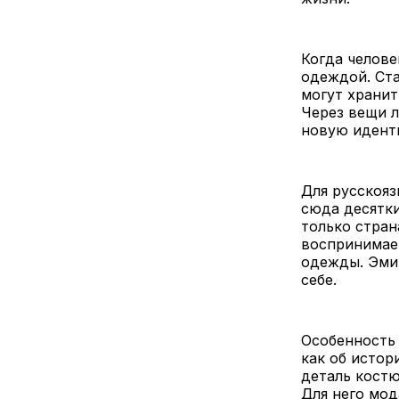
Когда челове
одеждой. Ста
могут хранит
Через вещи 
новую идент
Для русскояз
сюда десятки
только стран
воспринимаем
одежды. Эмиг
себе.
Особенност
как об истор
деталь костю
Для него мод