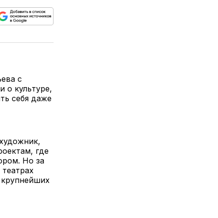
ься
пируйте
елитесь
лкой
ева с
и о культуре,
ять себя даже
 художник,
роектам, где
ором. Но за
 театрах
з крупнейших