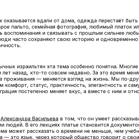
к оказывается вдали от дома, одежда перестаёт быть
рое пальто, семейная фотография, любимый платок и
ь воспоминания и связывать с прошлым сильнее любы
люди часто сохраняют свою историю и одновременно
ичность.
ычных израильтян эта тема особенно понятна. Многие
 лет назад, кто-то совсем недавно. За это время меня
а проживания — меняется взгляд на жизнь. Мы по-др
 комфорт, статус, практичность, элегантность и сам
рация постепенно меняет вкус, а вместе с ним и отн
ь
Александра Васильева
в том, что он умеет рассказыв
ии людей. В его лекциях платье становится документо
ма может рассказать о времени не меньше, чем учебн
а — это язык, через который общество говорит о сво