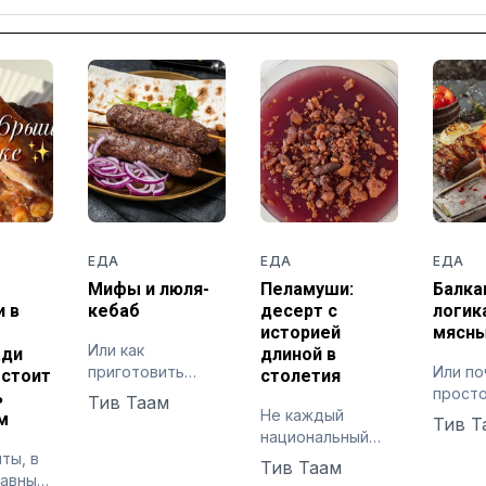
ЕДА
ЕДА
ЕДА
Мифы и люля-
Пеламуши:
Балка
 в
кебаб
десерт с
логик
историей
мясны
Или как
ади
длиной в
приготовить
Или п
 стоит
столетия
идеальный
прост
ь
Тив Таам
кавказский люля-
Не каждый
требу
м
Тив Т
кебаб на
национальный
точно
ты, в
домашней кухне
десерт
Тив Таам
лавный
начинается с