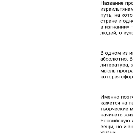
Название пр
израильтянам
путь, на кот
стране и одн
в изгнании» 
людей, о кул
В одном из 
абсолютно. В
литература, 
мысль програ
которая сфор
Именно поэто
кажется на п
творческие 
начинать жиз
Российскую и
вещи, но и з
жизни.