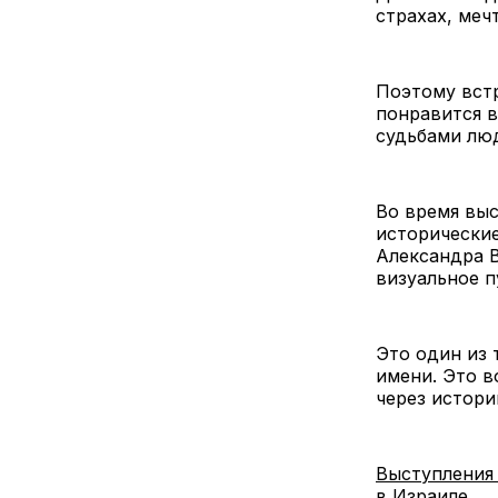
страхах, мечт
Поэтому встр
понравится в
судьбами люд
Во время выс
исторически
Александра В
визуальное п
Это один из 
имени. Это в
через истори
Выступления
в Израиле.