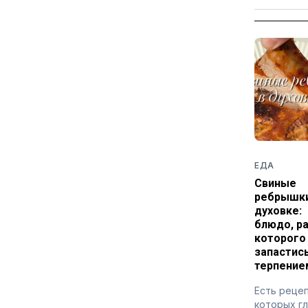
ЕДА
Свиные
ребрышки
духовке:
блюдо, р
которого
запастис
терпение
Есть рецеп
которых г