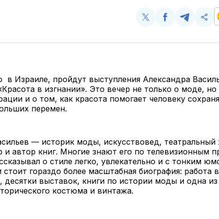
Поделиться
Поделиться
Поделит
Ско
у
в
в
и
Twitter
Facebook
Telegram
под
ссы
 в Израиле, пройдут выступления Александра Василь
Красота в изгнании». Это вечер не только о моде, но 
рации и о том, как красота помогает человеку сохран
ольших перемен.
сильев — историк моды, искусствовед, театральный
 и автор книг. Многие знают его по телевизионным п
ссказывал о стиле легко, увлекательно и с тонким юм
 стоит гораздо более масштабная биография: работа в
, десятки выставок, книги по истории моды и одна и
торического костюма и винтажа.