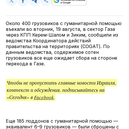
Поделиться
Поделиться
Поделиться
Скопируйте
у
в
в
и
Twitter
Facebook
Telegram
поделитесь
ссылкой
Около 400 грузовиков с гуманитарной помощью
въехали во вторник, 19 августа, в сектор Газа
через КПП Керем-Шалом и Зиким, сообщили из
ведомства Координатора действий
правительства на территориях (COGAT). По
данным ведомства, содержимое сотен
грузовиков все еще ожидает сбора на стороне
перехода в Газе.
Чтобы не пропустить главные новости Израиля,
контекст и обсуждения, подписывайтесь на
«Сегодня» в
Facebook
.
Еще 185 поддонов с гуманитарной помощью —
эквивалент 6–9 грузовиков — были сброшены с