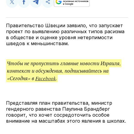
Поделиться
Поделиться
Поделиться
Скопируйте
у
в
в
и
Twitter
Facebook
Telegram
поделитесь
ссылкой
Правительство Швеции заявило, что запускает
проект по выявлению различных типов расизма
в обществе и оценке уровня нетерпимости
шведов к меньшинствам.
Чтобы не пропустить главные новости Израиля,
контекст и обсуждения, подписывайтесь на
«Сегодня» в
Facebook
.
Представляя план правительства, министр
гендерного равенства Паулина Брандберг
говорит, что хочет сосредоточить особое
внимание на масштабах этого явления в школах.