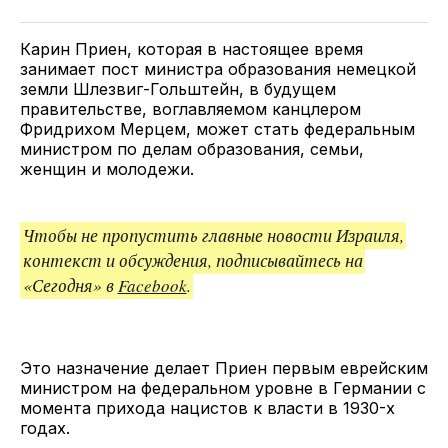
Twitter
Facebook
Telegram
поделитесь
ссылкой
Карин Приен, которая в настоящее время
занимает пост министра образования немецкой
земли Шлезвиг-Гольштейн, в будущем
правительстве, воглавляемом канцлером
Фридрихом Мерцем, может стать федеральным
министром по делам образования, семьи,
женщин и молодежи.
Чтобы не пропустить главные новости Израиля,
контекст и обсуждения, подписывайтесь на
«Сегодня» в
Facebook
.
Это назначение делает Приен первым еврейским
министром на федеральном уровне в Германии с
момента прихода нацистов к власти в 1930-х
годах.