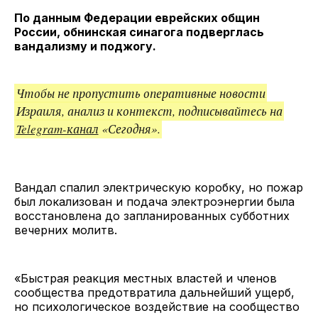
ссылкой
По данным Федерации еврейских общин
России, обнинская синагога подверглась
вандализму и поджогу.
Чтобы не пропустить оперативные новости
Израиля, анализ и контекст, подписывайтесь на
Telegram-канал
«Сегодня».
Вандал спалил электрическую коробку, но пожар
был локализован и подача электроэнергии была
восстановлена ​​до запланированных субботних
вечерних молитв.
«Быстрая реакция местных властей и членов
сообщества предотвратила дальнейший ущерб,
но психологическое воздействие на сообщество