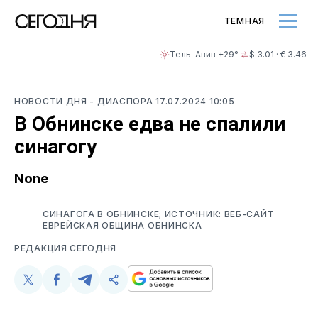
ТЕМНАЯ
Тель-Авив +29°
$ 3.01 · € 3.46
НОВОСТИ ДНЯ
- ДИАСПОРА
17.07.2024 10:05
В Обнинске едва не спалили
синагогу
None
СИНАГОГА В ОБНИНСКЕ; ИСТОЧНИК: ВЕБ-САЙТ
ЕВРЕЙСКАЯ ОБЩИНА ОБНИНСКА
РЕДАКЦИЯ СЕГОДНЯ
Поделиться
Поделиться
Поделиться
Скопируйте
у
в
в
и
Twitter
Facebook
Telegram
поделитесь