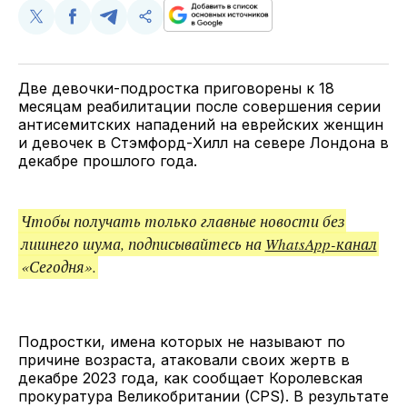
Поделиться
Поделиться
Поделиться
Скопируйте
у
в
в
и
Twitter
Facebook
Telegram
поделитесь
ссылкой
Две девочки-подростка приговорены к 18
месяцам реабилитации после совершения серии
антисемитских нападений на еврейских женщин
и девочек в Стэмфорд-Хилл на севере Лондона в
декабре прошлого года.
Чтобы получать только главные новости без
лишнего шума, подписывайтесь на
WhatsApp-канал
«Сегодня».
Подростки, имена которых не называют по
причине возраста, атаковали своих жертв в
декабре 2023 года, как сообщает Королевская
прокуратура Великобритании (CPS). В результате