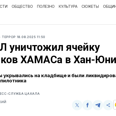
ОСТИ
ОБЩЕСТВО
ПОЛЕЗНО
КУЛЬТУРА
СЮЖЕТЫ
ОБЩИ
- ТЕРРОР
18.08.2025 11:50
Л уничтожил ячейку
иков ХАМАСа в Хан-Юни
 укрывались на кладбище и были ликвидиро
спилотника
РЕСС-СЛУЖБА ЦАХАЛА
КИЙ
Поделиться
Поделиться
Поделит
Ско
у
в
в
и