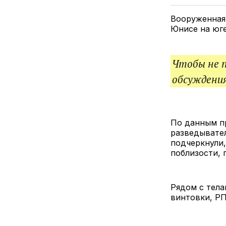
Вооруженная
Юнисе на юге
Чтобы не 
обсуждения
По данным п
разведывател
подчеркнули,
поблизости, 
Рядом с тел
винтовки, РП