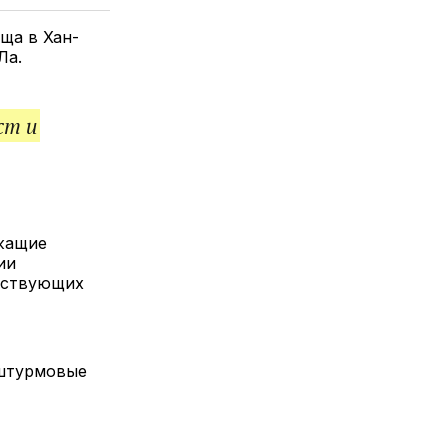
елитесь
лкой
ща в Хан-
Ла.
ст и
жащие
ии
ействующих
 штурмовые