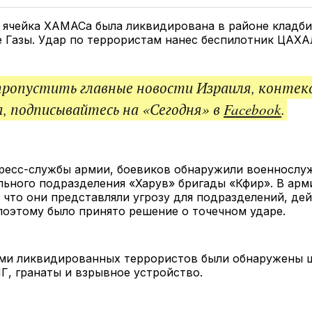
Twitter
Facebook
Telegram
под
ссы
 ячейка ХАМАСа была ликвидирована в районе кладби
 Газы. Удар по террористам нанес беспилотник ЦАХА
пропустить главные новости Израиля, контек
, подписывайтесь на «Сегодня» в
Facebook
.
ресс-службы армии, боевиков обнаружили военнослу
ьного подразделения «Харув» бригады «Кфир». В арм
 что они представляли угрозу для подразделений, д
поэтому было принято решение о точечном ударе.
ами ликвидированных террористов были обнаружены
Г, гранаты и взрывное устройство.